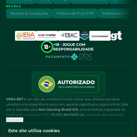
REGRAS
Termos & Condições
Política de PLD-FTP
Política de Privaci
+18 · JOGUE COM
RESPONSABILIDADE
PAGAMENTO
:
VERA BET
é um site de entretenimento online que oferece aos seus
usuários uma experiência única em apostas esportivas e jogos online. Este
site é operado pela
Ana Gaming Brasil S/A
, uma empresa registrada no
Brasil, sob o número CNPJ
55.933.850/0001-34
, entidade devidamente
Ver mais
autorizada a operar a modalidade lotérica de apostas de quota fixa no Brasil,
em temática desportiva e jogos online, conjuntamente, pela Secretaria de
Este site utiliza cookies
Prêmios e Apostas do Ministério da Fazenda, conforme Portaria SPA/MF
n.º 322/2025, publicada em 17 de fevereiro de 2025 no Diário Oficial da
CENTRAL DE JOGO RESPONSÁVEL
DENÚNCIAS
PRIVACIDADE
OUVIDORIA