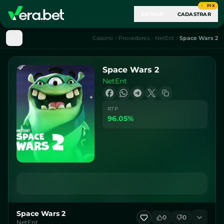
PIX
ENTRAR
CADASTRAR
Cassino
Provedores
NetEnt
Space Wars 2
Space Wars 2
NetEnt
RTP
96.05%
Space Wars 2
0
0
NetEnt