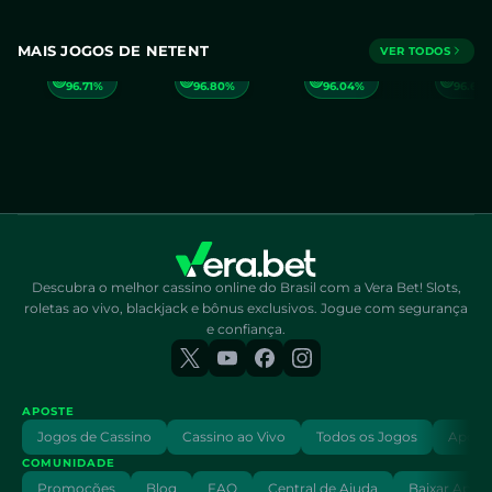
Por que jogar Space Wars 2 na Vera Bet
Na
Vera Bet
, você joga com total segurança, suporte
MAIS JOGOS DE NETENT
VER TODOS
rápido e depósitos via Pix. A plataforma é licenciada,
RTP
RTP
RTP
RTP
reúne dezenas de outros títulos da NetEnt e promove
96.71%
96.80%
96.04%
96.63
JOGAR
JOGAR
JOGAR
JOGAR
o jogo responsável. Aposte com consciência!
RTP
Margem da casa
96.05%
3.95%
Descubra o melhor cassino online do Brasil com a Vera Bet! Slots,
roletas ao vivo, blackjack e bônus exclusivos. Jogue com segurança
e confiança.
APOSTE
Jogos de Cassino
Cassino ao Vivo
Todos os Jogos
Aposta
COMUNIDADE
Promoções
Blog
FAQ
Central de Ajuda
Baixar App