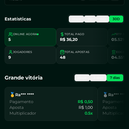
Space Wars 2
é um jogo de cassino online disponível
Estatísticas
na
Vera Bet
, desenvolvido pelo provedor
Hoje
7D
NetEnt
15D
. Com
30D
uma taxa de retorno ao jogador (RTP) média de até
96.05%
, você pode jogar agora mesmo e se divertir.
ONLINE AGORA
TOTAL PAGO
RTP RE
Jogue com responsabilidade!
5
R$ 36,20
05.52%
Como jogar Space Wars 2 na Vera Bet
JOGADORES
TOTAL APOSTAS
EDGE D
9
Para começar a jogar
Space Wars 2
48
, basta ajustar o
04.55%
valor da aposta e iniciar a rodada. O jogo é intuitivo e
indicado tanto para iniciantes quanto para jogadores
experientes da NetEnt.
Grande vitória
Hoje
3 dias
7 dias
Sobre o Space Wars 2
🥇
🥈
Ra*** ****
Ra*** ****
O
Space Wars 2
é desenvolvido pela
NetEnt
e opera
com tecnologia RNG (Random Number Generator)
Pagamento
R$ 0,50
Pagamento
Aposta
R$ 1,00
Aposta
certificada, garantindo resultados aleatórios e
Multiplicador
0.5
x
Multiplicado
independentes em cada rodada. Com RTP médio de
96.05%
, oferece uma boa relação entre risco e retorno.