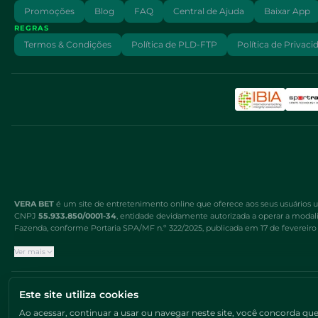
Promoções
Blog
FAQ
Central de Ajuda
Baixar App
REGRAS
Termos & Condições
Política de PLD-FTP
Política de Privaci
VERA BET
é um site de entretenimento online que oferece aos seus usuários um
CNPJ
55.933.850/0001-34
, entidade devidamente autorizada a operar a modalid
Fazenda, conforme Portaria SPA/MF n.º 322/2025, publicada em 17 de fevereiro d
Ver mais
Ao acessar, continuar a usar ou navegar neste site, você concorda que podemos
interfere na sua privacidade.
O uso desta plataforma é proibido para
beneficiários de Bolsa Família e Ben
Este site utiliza cookies
Ao acessar, continuar a usar ou navegar neste site, você concorda q