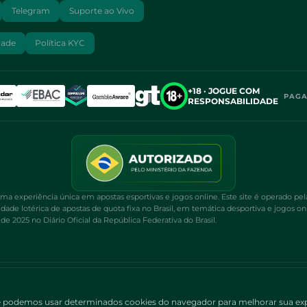
Telegram
Suporte ao Vivo
dade
Política KYC
+18 · JOGUE COM
PAG
RESPONSABILIDADE
a experiência única em apostas esportivas e jogos online. Este site é operado pe
ade lotérica de apostas de quota fixa no Brasil, em temática desportiva e jogos on
e 2025 no Diário Oficial da República Federativa do Brasil.
 usar determinados cookies do navegador para melhorar sua experiência ao usar nos
efício de Prestação Continuada (BPC).
CENTRAL DE JOGO RESPONSÁVEL
DENÚNCIAS
PRIVACIDADE
OUVIDORIA
ue podemos usar determinados cookies do navegador para melhorar sua expe