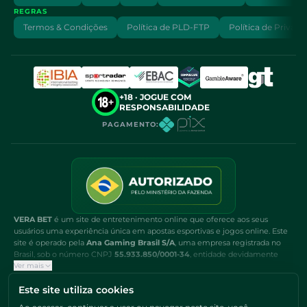
REGRAS
Termos & Condições
Política de PLD-FTP
Política de Privaci
+18 · JOGUE COM
RESPONSABILIDADE
PAGAMENTO
:
VERA BET
é um site de entretenimento online que oferece aos seus
usuários uma experiência única em apostas esportivas e jogos online. Este
site é operado pela
Ana Gaming Brasil S/A
, uma empresa registrada no
Brasil, sob o número CNPJ
55.933.850/0001-34
, entidade devidamente
Ver mais
autorizada a operar a modalidade lotérica de apostas de quota fixa no Brasil,
em temática desportiva e jogos online, conjuntamente, pela Secretaria de
Este site utiliza cookies
Prêmios e Apostas do Ministério da Fazenda, conforme Portaria SPA/MF
n.º 322/2025, publicada em 17 de fevereiro de 2025 no Diário Oficial da
CENTRAL DE JOGO RESPONSÁVEL
DENÚNCIAS
PRIVACIDADE
OUVIDORIA