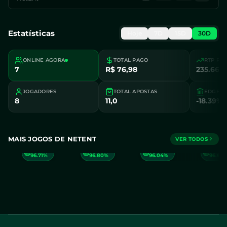
Pyramid: Quest for Immortality
é um jogo de cassino
Estatísticas
online disponível na
Vera Bet
, desenvolvido pelo
Hoje
7D
15D
30D
provedor
NetEnt
. Com uma taxa de retorno ao
jogador (RTP) média de até
96.48%
, você pode jogar
ONLINE AGORA
TOTAL PAGO
RTP RE
agora mesmo e se divertir. Jogue com
7
R$ 76,98
235.66%
responsabilidade!
JOGADORES
TOTAL APOSTAS
EDGE D
Como jogar Pyramid: Quest for Immortality na Vera
8
11,0
-18.39%
Bet
Para começar a jogar
Pyramid: Quest for
Immortality
, basta ajustar o valor da aposta e iniciar a
MAIS JOGOS DE NETENT
VER TODOS
rodada. O jogo é intuitivo e indicado tanto para
RTP
RTP
RTP
RTP
iniciantes quanto para jogadores experientes da
96.71%
96.80%
96.04%
96.63
JOGAR
JOGAR
JOGAR
JOGAR
NetEnt.
Sobre o Pyramid: Quest for Immortality
O
Pyramid: Quest for Immortality
é desenvolvido
pela
NetEnt
e opera com tecnologia RNG (Random
Number Generator) certificada, garantindo resultados