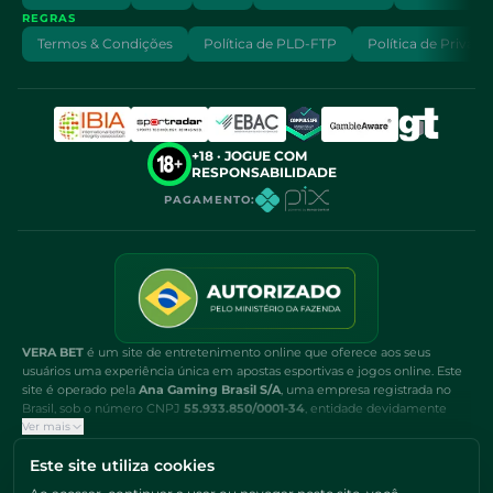
REGRAS
Termos & Condições
Política de PLD-FTP
Política de Privaci
+18 · JOGUE COM
RESPONSABILIDADE
PAGAMENTO
:
VERA BET
é um site de entretenimento online que oferece aos seus
usuários uma experiência única em apostas esportivas e jogos online. Este
site é operado pela
Ana Gaming Brasil S/A
, uma empresa registrada no
Brasil, sob o número CNPJ
55.933.850/0001-34
, entidade devidamente
Ver mais
autorizada a operar a modalidade lotérica de apostas de quota fixa no Brasil,
em temática desportiva e jogos online, conjuntamente, pela Secretaria de
Este site utiliza cookies
Prêmios e Apostas do Ministério da Fazenda, conforme Portaria SPA/MF
n.º 322/2025, publicada em 17 de fevereiro de 2025 no Diário Oficial da
CENTRAL DE JOGO RESPONSÁVEL
DENÚNCIAS
PRIVACIDADE
OUVIDORIA