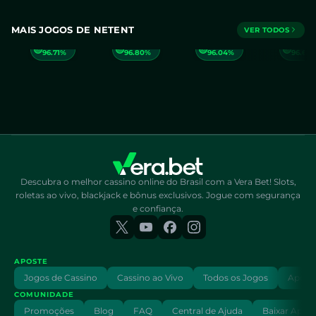
Por que jogar Piggy Riches na Vera Bet
Na
Vera Bet
, você joga com total segurança, suporte
MAIS JOGOS DE NETENT
VER TODOS
rápido e depósitos via Pix. A plataforma é licenciada,
RTP
RTP
RTP
RTP
96.71%
96.80%
96.04%
96.63
reúne dezenas de outros títulos da NetEnt e promove
JOGAR
JOGAR
JOGAR
JOGAR
o jogo responsável. Aposte com consciência!
RTP
Margem da casa
96.38%
3.62%
Descubra o melhor cassino online do Brasil com a Vera Bet! Slots,
roletas ao vivo, blackjack e bônus exclusivos. Jogue com segurança
e confiança.
APOSTE
Jogos de Cassino
Cassino ao Vivo
Todos os Jogos
Aposta
COMUNIDADE
Promoções
Blog
FAQ
Central de Ajuda
Baixar App