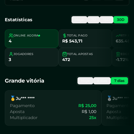
Magic Maid Cafe
é um jogo de cassino online
Estatísticas
disponível na
Vera Bet
, desenvolvido pelo provedor
Hoje
7D
15D
30D
NetEnt
. Com uma taxa de retorno ao jogador (RTP)
média de até
95.97%
, você pode jogar agora mesmo e
ONLINE AGORA
TOTAL PAGO
RTP RE
se divertir. Jogue com responsabilidade!
4
R$ 543,71
635.48%
Como jogar Magic Maid Cafe na Vera Bet
JOGADORES
TOTAL APOSTAS
EDGE D
3
Para começar a jogar
Magic Maid Cafe
472
, basta ajustar
-1.72%
o valor da aposta e iniciar a rodada. O jogo é intuitivo
e indicado tanto para iniciantes quanto para jogadores
experientes da NetEnt.
Grande vitória
Hoje
3 dias
7 dias
Sobre o Magic Maid Cafe
🥇
🥈
Ju*** ****
Ju*** ****
O
Magic Maid Cafe
é desenvolvido pela
NetEnt
e
opera com tecnologia RNG (Random Number
Pagamento
R$ 25,00
Pagamento
Aposta
R$ 1,00
Aposta
Generator) certificada, garantindo resultados
Multiplicador
25
x
Multiplicado
aleatórios e independentes em cada rodada. Com RTP
médio de
95.97%
, oferece uma boa relação entre risco
e retorno.