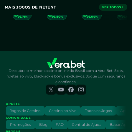
MAIS JOGOS DE NETENT
VER TODOS
Por que jogar Magic Maid Cafe na Vera Bet
RTP
RTP
RTP
RTP
Na
Vera Bet
96.71%
, você joga com total segurança, suporte
96.80%
96.04%
96.63
JOGAR
JOGAR
JOGAR
JOGAR
rápido e depósitos via Pix. A plataforma é licenciada,
reúne dezenas de outros títulos da NetEnt e promove
o jogo responsável. Aposte com consciência!
RTP
Margem da casa
95.97%
4.03%
Descubra o melhor cassino online do Brasil com a Vera Bet! Slots,
roletas ao vivo, blackjack e bônus exclusivos. Jogue com segurança
e confiança.
APOSTE
Jogos de Cassino
Cassino ao Vivo
Todos os Jogos
Aposta
COMUNIDADE
Promoções
Blog
FAQ
Central de Ajuda
Baixar App
REGRAS