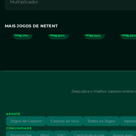
Multiplicador
96.28%
MAIS JOGOS DE NETENT
RTP
RTP
RTP
RTP
96.71%
96.80%
96.04%
96.63
JOGAR
JOGAR
JOGAR
JOGAR
Descubra o melhor cassino online do
APOSTE
Jogos de Cassino
Cassino ao Vivo
Todos os Jogos
Aposta
COMUNIDADE
Promoções
Blog
FAQ
Central de Ajuda
Baixar App