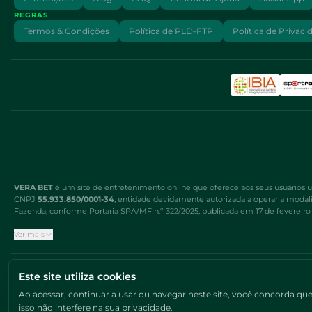
REGRAS
Termos & Condições
Política de PLD-FTP
Política de Privaci
VERA BET
é um site de entretenimento online que oferece aos seus usuários um
CNPJ
55.933.850/0001-34
, entidade devidamente autorizada a operar a modalid
Fazenda, conforme Portaria SPA/MF n.º 322/2025, publicada em 17 de fevereiro d
Ver mais
Ao acessar, continuar a usar ou navegar neste site, você concorda que podemos
interfere na sua privacidade.
O uso desta plataforma é proibido para
beneficiários de Bolsa Família e Ben
Este site utiliza cookies
Ao acessar, continuar a usar ou navegar neste site, você concorda q
isso não interfere na sua privacidade.