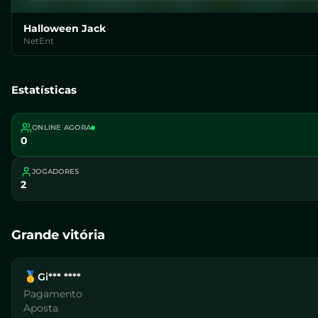
Halloween Jack
NetEnt
Halloween Jack
é um jogo de cassino online disponível na
Estatísticas
jogar agora mesmo e se divertir. Jogue com responsabilid
Como jogar Halloween Jack na Vera Bet
ONLINE AGORA
Para começar a jogar
Halloween Jack
, basta ajustar o val
0
NetEnt.
JOGADORES
Sobre o Halloween Jack
2
O
Halloween Jack
é desenvolvido pela
NetEnt
e opera com
rodada. Com RTP médio de
96.28%
, oferece uma boa relaçã
Grande vitória
Por que jogar Halloween Jack na Vera Bet
Na
Vera Bet
, você joga com total segurança, suporte rápido
🥇
Gi*** ****
Aposte com consciência!
Pagamento
Aposta
RTP