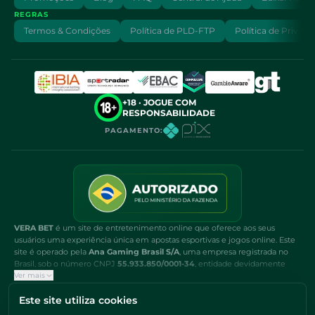
REGRAS
Termos & Condições
Política de PLD-FTP
Política de Privaci
+18 · JOGUE COM
RESPONSABILIDADE
PAGAMENTO
:
VERA BET
é um site de entretenimento online que oferece aos seus
usuários uma experiência única em apostas esportivas e jogos online. Este
site é operado pela
Ana Gaming Brasil S/A
, uma empresa registrada no
Brasil, sob o número CNPJ
55.933.850/0001-34
, entidade devidamente
Ver mais
autorizada a operar a modalidade lotérica de apostas de quota fixa no Brasil,
em temática desportiva e jogos online, conjuntamente, pela Secretaria de
Este site utiliza cookies
Prêmios e Apostas do Ministério da Fazenda, conforme Portaria SPA/MF
n.º 322/2025, publicada em 17 de fevereiro de 2025 no Diário Oficial da
CENTRAL DE JOGO RESPONSÁVEL
DENÚNCIAS
PRIVACIDADE
OUVIDORIA