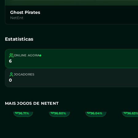
Ghost Pirates
NetEnt
Ghost Pirates
é um jogo de cassino online disponível na
Ve
Estatísticas
jogar agora mesmo e se divertir. Jogue com responsabilid
Como jogar Ghost Pirates na Vera Bet
ONLINE AGORA
Para começar a jogar
Ghost Pirates
, basta ajustar o valor 
6
Sobre o Ghost Pirates
JOGADORES
0
O
Ghost Pirates
é desenvolvido pela
NetEnt
e opera com te
Com RTP médio de
95.28%
, oferece uma boa relação entre 
Por que jogar Ghost Pirates na Vera Bet
MAIS JOGOS DE NETENT
Na
Vera Bet
, você joga com total segurança, suporte rápido
RTP
RTP
RTP
RTP
Aposte com consciência!
96.71%
96.80%
96.04%
96.63
JOGAR
JOGAR
JOGAR
JOGAR
RTP
95.28%