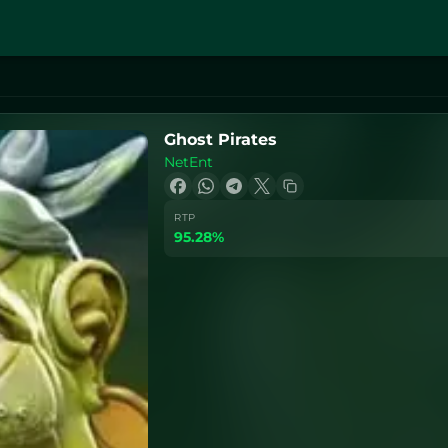
Ghost Pirates
NetEnt
RTP
95.28%