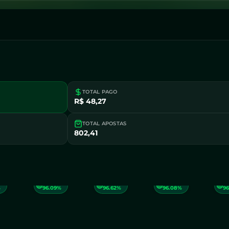
ra Bet
, desenvolvido pelo provedor
NetEnt
. Com uma taxa de r
ade!
TOTAL PAGO
da aposta e iniciar a rodada. O jogo é intuitivo e indicado tanto
R$ 48,27
TOTAL APOSTAS
cnologia RNG (Random Number Generator) certificada, garantin
802,41
risco e retorno.
 e depósitos via Pix. A plataforma é licenciada, reúne dezenas 
RTP
RTP
RTP
RT
%
96.09%
96.62%
96.08%
9
JOGAR
JOGAR
JOGAR
JOG
Margem da casa
4.72%