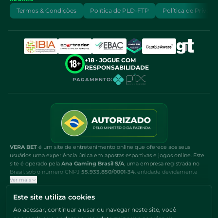
Termos & Condições
Política de PLD-FTP
Política de Privaci
+18 · JOGUE COM
RESPONSABILIDADE
PAGAMENTO
:
VERA BET
é um site de entretenimento online que oferece aos seus
usuários uma experiência única em apostas esportivas e jogos online. Este
site é operado pela
Ana Gaming Brasil S/A
, uma empresa registrada no
Brasil, sob o número CNPJ
55.933.850/0001-34
, entidade devidamente
Ver mais
autorizada a operar a modalidade lotérica de apostas de quota fixa no Brasil,
em temática desportiva e jogos online, conjuntamente, pela Secretaria de
Este site utiliza cookies
Prêmios e Apostas do Ministério da Fazenda, conforme Portaria SPA/MF
n.º 322/2025, publicada em 17 de fevereiro de 2025 no Diário Oficial da
CENTRAL DE JOGO RESPONSÁVEL
DENÚNCIAS
PRIVACIDADE
OUVIDORIA
Ao acessar, continuar a usar ou navegar neste site, você
República Federativa do Brasil.