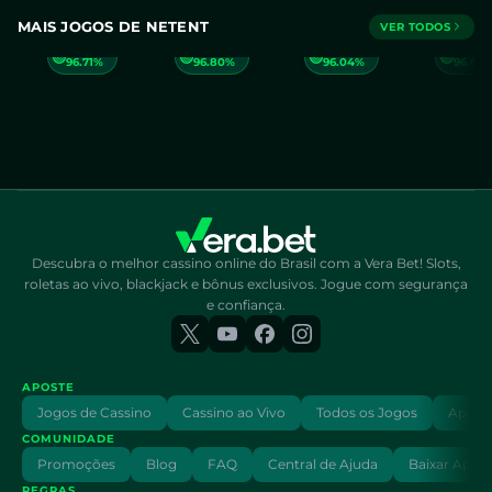
MAIS JOGOS DE NETENT
VER TODOS
Por que jogar Fruit Shop Megaways na Vera Bet
RTP
RTP
RTP
RTP
Na
Vera Bet
96.71%
, você joga com total segurança, suporte
96.80%
96.04%
96.63
JOGAR
JOGAR
JOGAR
JOGAR
rápido e depósitos via Pix. A plataforma é licenciada,
reúne dezenas de outros títulos da NetEnt e promove
o jogo responsável. Aposte com consciência!
RTP
Margem da casa
96.06%
3.94%
Descubra o melhor cassino online do Brasil com a Vera Bet! Slots,
roletas ao vivo, blackjack e bônus exclusivos. Jogue com segurança
e confiança.
APOSTE
Jogos de Cassino
Cassino ao Vivo
Todos os Jogos
Aposta
COMUNIDADE
Promoções
Blog
FAQ
Central de Ajuda
Baixar App
REGRAS