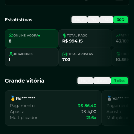
Fruit Shop Megaways
é um jogo de cassino online
Estatísticas
disponível na
Vera Bet
, desenvolvido pelo provedor
Hoje
7D
15D
30D
NetEnt
. Com uma taxa de retorno ao jogador (RTP)
média de até
96.06%
, você pode jogar agora mesmo e
ONLINE AGORA
TOTAL PAGO
RTP RE
se divertir. Jogue com responsabilidade!
8
R$ 994,15
43.18%
Como jogar Fruit Shop Megaways na Vera Bet
JOGADORES
TOTAL APOSTAS
EDGE D
1
Para começar a jogar
Fruit Shop Megaways
703
, basta
10.56%
ajustar o valor da aposta e iniciar a rodada. O jogo é
intuitivo e indicado tanto para iniciantes quanto para
jogadores experientes da NetEnt.
Grande vitória
Hoje
3 dias
7 dias
Sobre o Fruit Shop Megaways
🥇
🥈
Re*** ****
Va*** ****
O
Fruit Shop Megaways
é desenvolvido pela
NetEnt
e opera com tecnologia RNG (Random Number
Pagamento
R$ 86,40
Pagamento
Aposta
R$ 4,00
Aposta
Generator) certificada, garantindo resultados
Multiplicador
21.6
x
Multiplicado
aleatórios e independentes em cada rodada. Com RTP
médio de
96.06%
, oferece uma boa relação entre risco
e retorno.