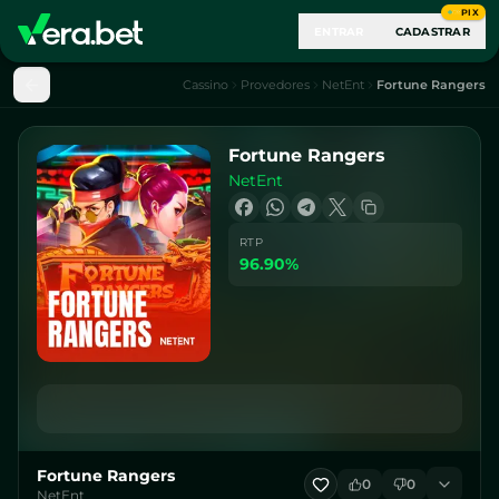
PIX
ENTRAR
CADASTRAR
Cassino
Provedores
NetEnt
Fortune Rangers
Fortune Rangers
NetEnt
RTP
96.90%
Fortune Rangers
0
0
NetEnt