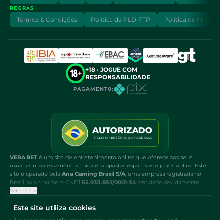
REGRAS
Termos & Condições
Política de PLD-FTP
Política de Privaci
+18 · JOGUE COM
RESPONSABILIDADE
PAGAMENTO
:
VERA BET
é um site de entretenimento online que oferece aos seus
usuários uma experiência única em apostas esportivas e jogos online. Este
site é operado pela
Ana Gaming Brasil S/A
, uma empresa registrada no
Brasil, sob o número CNPJ
55.933.850/0001-34
, entidade devidamente
Ver mais
autorizada a operar a modalidade lotérica de apostas de quota fixa no Brasil,
em temática desportiva e jogos online, conjuntamente, pela Secretaria de
Este site utiliza cookies
Prêmios e Apostas do Ministério da Fazenda, conforme Portaria SPA/MF
n.º 322/2025, publicada em 17 de fevereiro de 2025 no Diário Oficial da
CENTRAL DE JOGO RESPONSÁVEL
DENÚNCIAS
PRIVACIDADE
OUVIDORIA