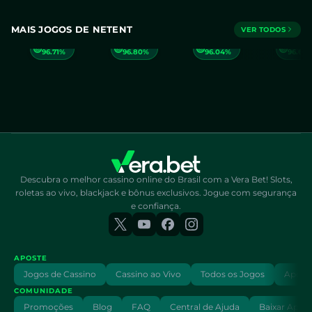
Por que jogar Finn and the Swirly Spin na Vera Bet
MAIS JOGOS DE NETENT
VER TODOS
Na
Vera Bet
, você joga com total segurança, suporte
RTP
RTP
RTP
RTP
96.71%
96.80%
96.04%
96.63
rápido e depósitos via Pix. A plataforma é licenciada,
JOGAR
JOGAR
JOGAR
JOGAR
reúne dezenas de outros títulos da NetEnt e promove
o jogo responsável. Aposte com consciência!
RTP
Margem da casa
96.61%
3.39%
Descubra o melhor cassino online do Brasil com a Vera Bet! Slots,
roletas ao vivo, blackjack e bônus exclusivos. Jogue com segurança
e confiança.
APOSTE
Jogos de Cassino
Cassino ao Vivo
Todos os Jogos
Aposta
COMUNIDADE
Promoções
Blog
FAQ
Central de Ajuda
Baixar App