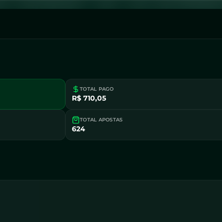
vel na
Vera Bet
, desenvolvido pelo provedor
NetEnt
. Com uma ta
bilidade!
TOTAL PAGO
 o valor da aposta e iniciar a rodada. O jogo é intuitivo e indica
R$ 710,05
TOTAL APOSTAS
624
a com tecnologia RNG (Random Number Generator) certificada, 
o entre risco e retorno.
 e depósitos via Pix. A plataforma é licenciada, reúne dezenas 
Margem da casa