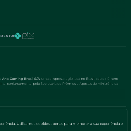
AMENTO
:
la
Ana Gaming Brasil S/A
, uma empresa registrada no Brasil, sob o número
line, conjuntamente, pela Secretaria de Prêmios e Apostas do Ministério da
so site. Utilizamos cookies apenas para melhorar a sua experiência e isso não
riência. Utilizamos cookies apenas para melhorar a sua experiência e