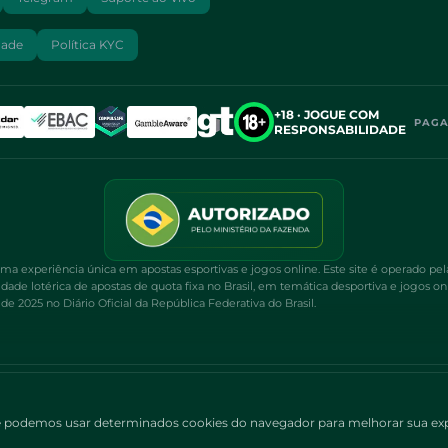
dade
Política KYC
+18 · JOGUE COM
PAG
RESPONSABILIDADE
a experiência única em apostas esportivas e jogos online. Este site é operado pe
ade lotérica de apostas de quota fixa no Brasil, em temática desportiva e jogos on
e 2025 no Diário Oficial da República Federativa do Brasil.
 usar determinados cookies do navegador para melhorar sua experiência ao usar nos
efício de Prestação Continuada (BPC).
CENTRAL DE JOGO RESPONSÁVEL
DENÚNCIAS
PRIVACIDADE
OUVIDORIA
ue podemos usar determinados cookies do navegador para melhorar sua expe
© 2026 Vera Bet. Todos os direitos reservados.