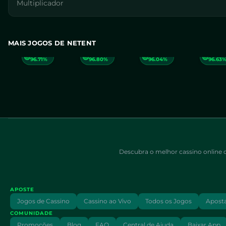
Multiplicador
96.26%
MAIS JOGOS DE NETENT
RTP
RTP
RTP
RTP
96.71%
96.80%
96.04%
96.63
JOGAR
JOGAR
JOGAR
JOGAR
Descubra o melhor cassino online do
APOSTE
Jogos de Cassino
Cassino ao Vivo
Todos os Jogos
Aposta
COMUNIDADE
Promoções
Blog
FAQ
Central de Ajuda
Baixar App