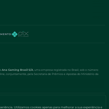
AMENTO
:
la
Ana Gaming Brasil S/A
, uma empresa registrada no Brasil, sob o número
line, conjuntamente, pela Secretaria de Prêmios e Apostas do Ministério da
so site. Utilizamos cookies apenas para melhorar a sua experiência e isso não
riência. Utilizamos cookies apenas para melhorar a sua experiência e