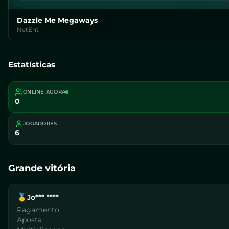
Dazzle Me Megaways
NetEnt
Dazzle Me Megaways
é um jogo de cassino online disponí
Estatísticas
pode jogar agora mesmo e se divertir. Jogue com responsa
Como jogar Dazzle Me Megaways na Vera Bet
ONLINE AGORA
Para começar a jogar
Dazzle Me Megaways
, basta ajustar
0
NetEnt.
JOGADORES
Sobre o Dazzle Me Megaways
6
O
Dazzle Me Megaways
é desenvolvido pela
NetEnt
e oper
cada rodada. Com RTP médio de
96.10%
, oferece uma boa r
Grande vitória
Por que jogar Dazzle Me Megaways na Vera Bet
Na
Vera Bet
, você joga com total segurança, suporte rápido
🥇
Jo*** ****
Aposte com consciência!
Pagamento
Aposta
RTP