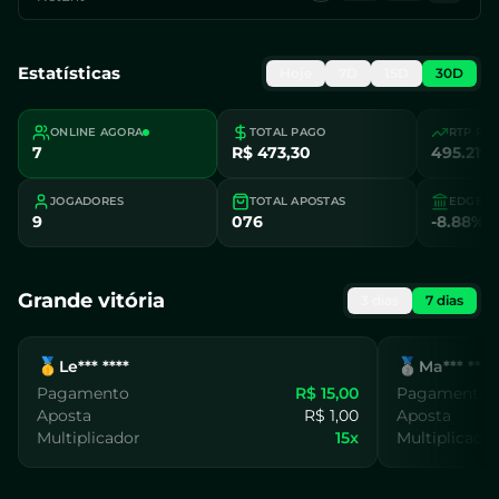
Dark King: Forbidden Riches
é um jogo de cassino
Estatísticas
online disponível na
Vera Bet
, desenvolvido pelo
Hoje
7D
15D
30D
provedor
NetEnt
. Com uma taxa de retorno ao
jogador (RTP) média de até
96.06%
, você pode jogar
ONLINE AGORA
TOTAL PAGO
RTP RE
agora mesmo e se divertir. Jogue com
7
R$ 473,30
495.21%
responsabilidade!
JOGADORES
TOTAL APOSTAS
EDGE D
Como jogar Dark King: Forbidden Riches na Vera
9
076
-8.88%
Bet
Para começar a jogar
Dark King: Forbidden Riches
,
basta ajustar o valor da aposta e iniciar a rodada. O
Grande vitória
3 dias
7 dias
jogo é intuitivo e indicado tanto para iniciantes
quanto para jogadores experientes da NetEnt.
🥇
🥈
Le*** ****
Ma*** ****
Sobre o Dark King: Forbidden Riches
Pagamento
R$ 15,00
Pagamento
O
Aposta
Dark King: Forbidden Riches
é desenvolvido pela
R$ 1,00
Aposta
Multiplicador
15
x
Multiplicado
NetEnt
e opera com tecnologia RNG (Random
Number Generator) certificada, garantindo resultados
aleatórios e independentes em cada rodada. Com RTP