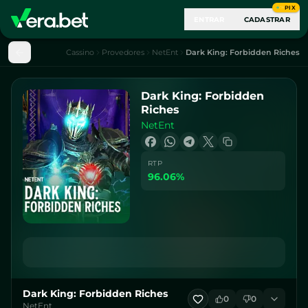
PIX
ENTRAR
CADASTRAR
Cassino
Provedores
NetEnt
Dark King: Forbidden Riches
Dark King: Forbidden
Riches
NetEnt
RTP
96.06%
Dark King: Forbidden Riches
0
0
NetEnt