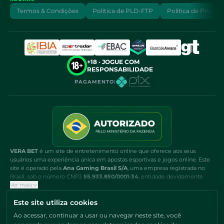
Termos & Condições
Política de PLD-FTP
Política de Privaci
+18 · JOGUE COM
RESPONSABILIDADE
PAGAMENTO
:
VERA BET
é um site de entretenimento online que oferece aos seus
usuários uma experiência única em apostas esportivas e jogos online. Este
site é operado pela
Ana Gaming Brasil S/A
, uma empresa registrada no
Brasil, sob o número CNPJ
55.933.850/0001-34
, entidade devidamente
Ver mais
autorizada a operar a modalidade lotérica de apostas de quota fixa no Brasil,
em temática desportiva e jogos online, conjuntamente, pela Secretaria de
Este site utiliza cookies
Prêmios e Apostas do Ministério da Fazenda, conforme Portaria SPA/MF
n.º 322/2025, publicada em 17 de fevereiro de 2025 no Diário Oficial da
CENTRAL DE JOGO RESPONSÁVEL
DENÚNCIAS
PRIVACIDADE
OUVIDORIA
Ao acessar, continuar a usar ou navegar neste site, você
República Federativa do Brasil.