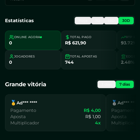
Cornelius
é um jogo de cassino online disponível na
Estatísticas
Vera Bet
, desenvolvido pelo provedor
Hoje
NetEnt
7D
15D
. Com
30D
uma taxa de retorno ao jogador (RTP) média de até
95.96%
, você pode jogar agora mesmo e se divertir.
ONLINE AGORA
TOTAL PAGO
RTP RE
Jogue com responsabilidade!
0
R$ 621,90
93.72%
Como jogar Cornelius na Vera Bet
JOGADORES
TOTAL APOSTAS
EDGE D
0
Para começar a jogar
Cornelius
744
, basta ajustar o valor
2.48%
da aposta e iniciar a rodada. O jogo é intuitivo e
indicado tanto para iniciantes quanto para jogadores
experientes da NetEnt.
Grande vitória
3 dias
7 dias
Sobre o Cornelius
🥇
🥈
Ad*** ****
Ad*** ****
O
Cornelius
é desenvolvido pela
NetEnt
e opera com
tecnologia RNG (Random Number Generator)
Pagamento
R$ 4,00
Pagamento
Aposta
R$ 1,00
Aposta
certificada, garantindo resultados aleatórios e
Multiplicador
4
x
Multiplicado
independentes em cada rodada. Com RTP médio de
95.96%
, oferece uma boa relação entre risco e retorno.