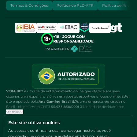
Termos & Condições
Política de PLD-FTP
Política de Privaci
+18 · JOGUE COM
RESPONSABILIDADE
PAGAMENTO
:
VERA BET
é um site de entretenimento online que oferece aos seus
usuários uma experiência única em apostas esportivas e jogos online. Este
site é operado pela
Ana Gaming Brasil S/A
, uma empresa registrada no
Brasil, sob o número CNPJ
55.933.850/0001-34
, entidade devidamente
Ver mais
autorizada a operar a modalidade lotérica de apostas de quota fixa no Brasil,
em temática desportiva e jogos online, conjuntamente, pela Secretaria de
Este site utiliza cookies
Prêmios e Apostas do Ministério da Fazenda, conforme Portaria SPA/MF
n.º 322/2025, publicada em 17 de fevereiro de 2025 no Diário Oficial da
CENTRAL DE JOGO RESPONSÁVEL
DENÚNCIAS
PRIVACIDADE
OUVIDORIA
Ao acessar, continuar a usar ou navegar neste site, você
República Federativa do Brasil.
concorda que podemos usar determinados cookies do