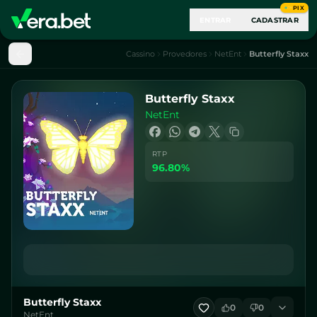
PIX
ENTRAR
CADASTRAR
Cassino
Provedores
NetEnt
Butterfly Staxx
Butterfly Staxx
NetEnt
RTP
96.80%
Butterfly Staxx
0
0
NetEnt