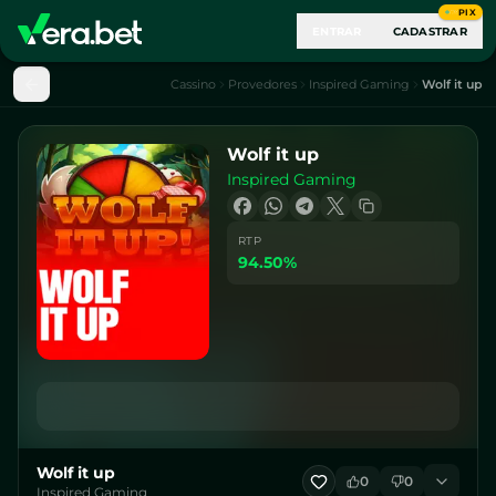
PIX
ENTRAR
CADASTRAR
Cassino
Provedores
Inspired Gaming
Wolf it up
Wolf it up
Inspired Gaming
RTP
94.50%
Wolf it up
0
0
Inspired Gaming