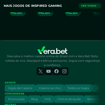
MAIS JOGOS DE INSPIRED GAMING
VER TODOS
Por que jogar Wolf it up na Vera Bet
RTP
RTP
RTP
RTP
Na
Vera Bet
94.50%
, você joga com total segurança, suporte
94.50%
94.50%
94.50
JOGAR
JOGAR
JOGAR
JOGAR
rápido e depósitos via Pix. A plataforma é licenciada,
reúne dezenas de outros títulos da Inspired Gaming e
promove o jogo responsável. Aposte com consciência!
RTP
Margem da casa
94.50%
5.50%
Descubra o melhor cassino online do Brasil com a Vera Bet! Slots,
roletas ao vivo, blackjack e bônus exclusivos. Jogue com segurança
e confiança.
APOSTE
Jogos de Cassino
Cassino ao Vivo
Todos os Jogos
Aposta
COMUNIDADE
Promoções
Blog
FAQ
Central de Ajuda
Baixar App
REGRAS