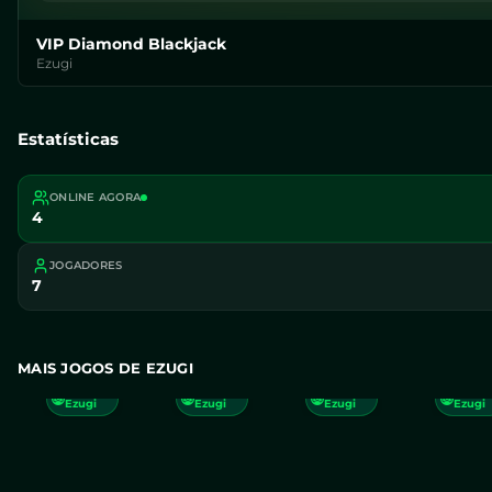
VIP Diamond Blackjack
Ezugi
VIP Diamond Blackjack
é um jogo de cassino online dispo
Estatísticas
pode jogar agora mesmo e se divertir. Jogue com responsa
Como jogar VIP Diamond Blackjack na Vera Bet
ONLINE AGORA
Para começar a jogar
VIP Diamond Blackjack
, basta ajust
4
da Ezugi.
JOGADORES
Sobre o VIP Diamond Blackjack
7
O
VIP Diamond Blackjack
é desenvolvido pela
Ezugi
e ope
cada rodada. Com RTP médio de
99.50%
, oferece uma boa r
MAIS JOGOS DE EZUGI
Por que jogar VIP Diamond Blackjack na Vera Bet
Provedor
Provedor
Provedor
Provedo
Na
Vera Bet
Ezugi
, você joga com total segurança, suporte rápido
Ezugi
Ezugi
Ezugi
JOGAR
JOGAR
JOGAR
JOGAR
Aposte com consciência!
RTP