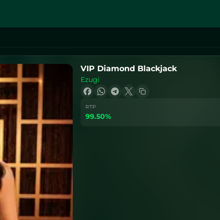
VIP Diamond Blackjack
Ezugi
RTP
99.50%