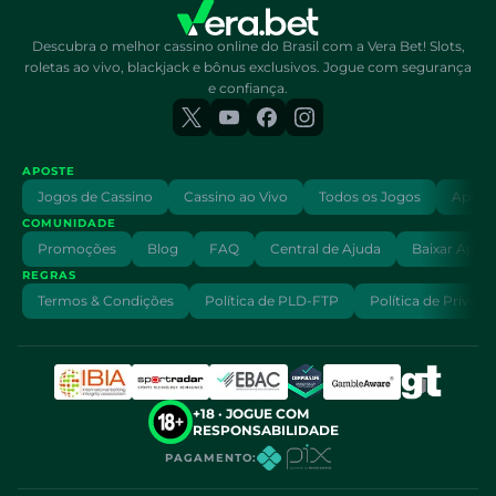
Por que jogar Salon Prive Blackjack na Vera Bet
Descubra o melhor cassino online do Brasil com a Vera Bet! Slots,
Na
Vera Bet
, você joga com total segurança, suporte
roletas ao vivo, blackjack e bônus exclusivos. Jogue com segurança
rápido e depósitos via Pix. A plataforma é licenciada,
e confiança.
reúne dezenas de outros títulos da Ezugi e promove o
jogo responsável. Aposte com consciência!
APOSTE
RTP
Margem da casa
Jogos de Cassino
Cassino ao Vivo
Todos os Jogos
Aposta
99.50%
0.50%
COMUNIDADE
Promoções
Blog
FAQ
Central de Ajuda
Baixar App
REGRAS
Termos & Condições
Política de PLD-FTP
Política de Privaci
+18 · JOGUE COM
RESPONSABILIDADE
PAGAMENTO
: