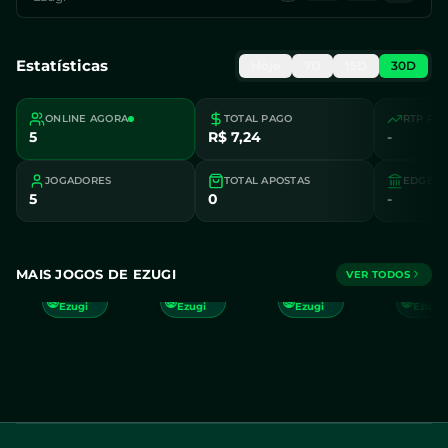
Salon Prive Blackjack
é um jogo de cassino online
Estatísticas
disponível na
Vera Bet
, desenvolvido pelo provedor
Hoje
7D
15D
30D
Ezugi
. Com uma taxa de retorno ao jogador (RTP)
média de até
99.50%
, você pode jogar agora mesmo e
ONLINE AGORA
TOTAL PAGO
RTP RE
se divertir. Jogue com responsabilidade!
5
R$ 7,24
-
Como jogar Salon Prive Blackjack na Vera Bet
JOGADORES
TOTAL APOSTAS
EDGE D
5
Para começar a jogar
Salon Prive Blackjack
0
, basta
-
ajustar o valor da aposta e iniciar a rodada. O jogo é
intuitivo e indicado tanto para iniciantes quanto para
jogadores experientes da Ezugi.
MAIS JOGOS DE EZUGI
VER TODOS
Provedor
Provedor
Provedor
Provedo
Sobre o Salon Prive Blackjack
Ezugi
Ezugi
Ezugi
Ezugi
JOGAR
JOGAR
JOGAR
JOGAR
O
Salon Prive Blackjack
é desenvolvido pela
Ezugi
e
opera com tecnologia RNG (Random Number
Generator) certificada, garantindo resultados
aleatórios e independentes em cada rodada. Com RTP
médio de
99.50%
, oferece uma boa relação entre risco
e retorno.