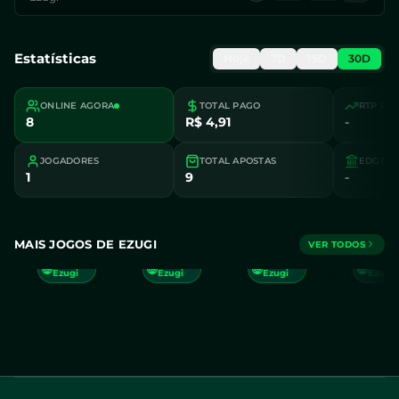
Rumba Blackjack 3
é um jogo de cassino online
Estatísticas
disponível na
Vera Bet
, desenvolvido pelo provedor
Hoje
7D
15D
30D
Ezugi
. Com uma taxa de retorno ao jogador (RTP)
média de até
99.50%
, você pode jogar agora mesmo e
ONLINE AGORA
TOTAL PAGO
RTP RE
se divertir. Jogue com responsabilidade!
8
R$ 4,91
-
Como jogar Rumba Blackjack 3 na Vera Bet
JOGADORES
TOTAL APOSTAS
EDGE D
1
Para começar a jogar
Rumba Blackjack 3
9
, basta
-
ajustar o valor da aposta e iniciar a rodada. O jogo é
intuitivo e indicado tanto para iniciantes quanto para
jogadores experientes da Ezugi.
MAIS JOGOS DE EZUGI
VER TODOS
Provedor
Provedor
Provedor
Provedo
Sobre o Rumba Blackjack 3
Ezugi
Ezugi
Ezugi
Ezugi
JOGAR
JOGAR
JOGAR
JOGAR
O
Rumba Blackjack 3
é desenvolvido pela
Ezugi
e
opera com tecnologia RNG (Random Number
Generator) certificada, garantindo resultados
aleatórios e independentes em cada rodada. Com RTP
médio de
99.50%
, oferece uma boa relação entre risco
e retorno.