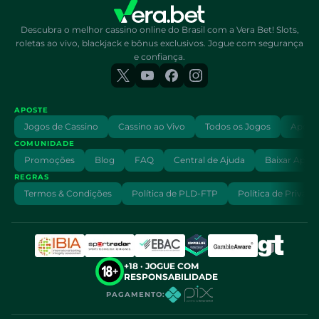
Por que jogar Rumba Blackjack 3 na Vera Bet
Descubra o melhor cassino online do Brasil com a Vera Bet! Slots,
Na
Vera Bet
, você joga com total segurança, suporte
roletas ao vivo, blackjack e bônus exclusivos. Jogue com segurança
rápido e depósitos via Pix. A plataforma é licenciada,
e confiança.
reúne dezenas de outros títulos da Ezugi e promove o
jogo responsável. Aposte com consciência!
APOSTE
RTP
Margem da casa
Jogos de Cassino
Cassino ao Vivo
Todos os Jogos
Aposta
99.50%
0.50%
COMUNIDADE
Promoções
Blog
FAQ
Central de Ajuda
Baixar App
REGRAS
Termos & Condições
Política de PLD-FTP
Política de Privaci
+18 · JOGUE COM
RESPONSABILIDADE
PAGAMENTO
: