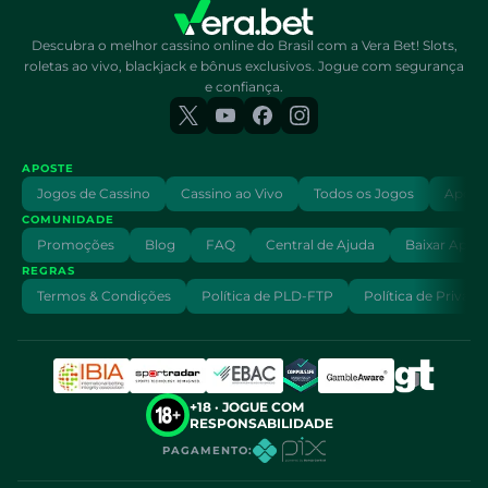
e retorno.
Descubra o melhor cassino online do Brasil com a Vera Bet! Slots,
Por que jogar Dealer Roulette Nederlands na Vera
roletas ao vivo, blackjack e bônus exclusivos. Jogue com segurança
Bet
e confiança.
Na
Vera Bet
, você joga com total segurança, suporte
rápido e depósitos via Pix. A plataforma é licenciada,
reúne dezenas de outros títulos da Ezugi e promove o
APOSTE
jogo responsável. Aposte com consciência!
Jogos de Cassino
Cassino ao Vivo
Todos os Jogos
Aposta
COMUNIDADE
RTP
Margem da casa
Promoções
Blog
FAQ
Central de Ajuda
Baixar App
97.30%
2.70%
REGRAS
Termos & Condições
Política de PLD-FTP
Política de Privaci
+18 · JOGUE COM
RESPONSABILIDADE
PAGAMENTO
: