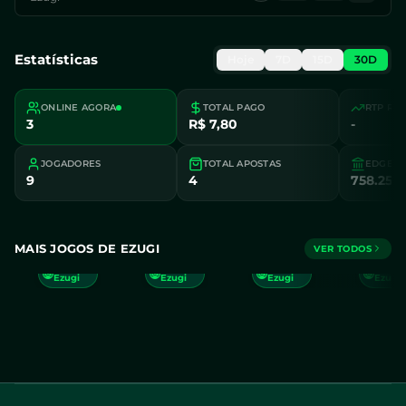
Dealer Roulette Nederlands
é um jogo de cassino
Estatísticas
online disponível na
Vera Bet
, desenvolvido pelo
Hoje
7D
15D
30D
provedor
Ezugi
. Com uma taxa de retorno ao jogador
(RTP) média de até
97.30%
, você pode jogar agora
ONLINE AGORA
TOTAL PAGO
RTP RE
mesmo e se divertir. Jogue com responsabilidade!
3
R$ 7,80
-
Como jogar Dealer Roulette Nederlands na Vera
JOGADORES
TOTAL APOSTAS
EDGE D
Bet
9
4
758.25%
Para começar a jogar
Dealer Roulette Nederlands
,
basta ajustar o valor da aposta e iniciar a rodada. O
jogo é intuitivo e indicado tanto para iniciantes
MAIS JOGOS DE EZUGI
VER TODOS
quanto para jogadores experientes da Ezugi.
Provedor
Provedor
Provedor
Provedo
Ezugi
Ezugi
Ezugi
Ezugi
JOGAR
JOGAR
JOGAR
JOGAR
Sobre o Dealer Roulette Nederlands
O
Dealer Roulette Nederlands
é desenvolvido pela
Ezugi
e opera com tecnologia RNG (Random Number
Generator) certificada, garantindo resultados
aleatórios e independentes em cada rodada. Com RTP
médio de
97.30%
, oferece uma boa relação entre risco