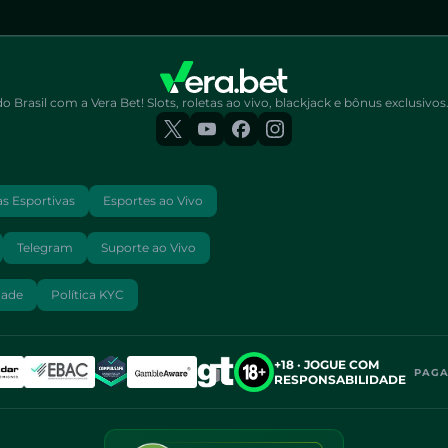
2.70%
 Brasil com a Vera Bet! Slots, roletas ao vivo, blackjack e bônus exclusiv
s Esportivas
Esportes ao Vivo
Telegram
Suporte ao Vivo
dade
Política KYC
+18 · JOGUE COM
PAG
RESPONSABILIDADE