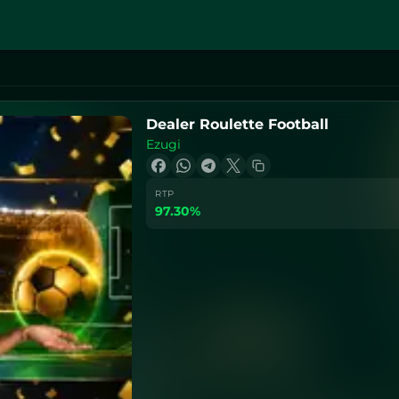
Dealer Roulette Football
Ezugi
RTP
97.30%