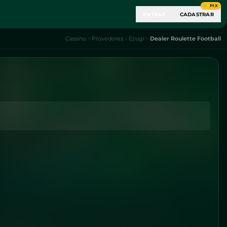
PIX
ENTRAR
CADASTRAR
Cassino
Provedores
Ezugi
Dealer Roulette Football