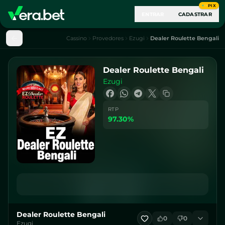
PIX
ENTRAR
CADASTRAR
Cassino
Provedores
Ezugi
Dealer Roulette Bengali
Dealer Roulette Bengali
Ezugi
RTP
97.30%
Dealer Roulette Bengali
0
0
Ezugi