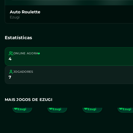
Auto Roulette
Ezugi
Auto Roulette
é um jogo de cassino online disponível na
V
Estatísticas
jogar agora mesmo e se divertir. Jogue com responsabilid
Como jogar Auto Roulette na Vera Bet
ONLINE AGORA
Para começar a jogar
Auto Roulette
, basta ajustar o valor
4
Sobre o Auto Roulette
JOGADORES
7
O
Auto Roulette
é desenvolvido pela
Ezugi
e opera com tec
Com RTP médio de
97.30%
, oferece uma boa relação entre 
Por que jogar Auto Roulette na Vera Bet
MAIS JOGOS DE EZUGI
Na
Vera Bet
, você joga com total segurança, suporte rápido
Provedor
Provedor
Provedor
Provedo
Aposte com consciência!
Ezugi
Ezugi
Ezugi
Ezugi
JOGAR
JOGAR
JOGAR
JOGAR
RTP
97.30%