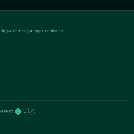
os. Jogue com segurança e confiança.
AMENTO
: