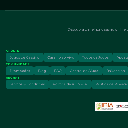
Descubra o melhor cassino online do
APOSTE
Jogos de Cassino
Cassino ao Vivo
Todos os Jogos
Aposta
COMUNIDADE
Promoções
Blog
FAQ
Central de Ajuda
Baixar App
REGRAS
Termos & Condições
Política de PLD-FTP
Política de Privaci