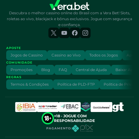
Por que jogar War na Vera Bet
Na
Vera Bet
, você joga com total segurança, suporte
Descubra o melhor cassino online do Brasil com a Vera Bet! Slots,
rápido e depósitos via Pix. A plataforma é licenciada,
roletas ao vivo, blackjack e bônus exclusivos. Jogue com segurança
reúne dezenas de outros títulos da Evolution e
e confiança.
promove o jogo responsável. Aposte com consciência!
RTP
Margem da casa
APOSTE
96.56%
3.44%
Jogos de Cassino
Cassino ao Vivo
Todos os Jogos
Aposta
COMUNIDADE
Promoções
Blog
FAQ
Central de Ajuda
Baixar App
REGRAS
Termos & Condições
Política de PLD-FTP
Política de Privaci
+18 · JOGUE COM
RESPONSABILIDADE
PAGAMENTO
: