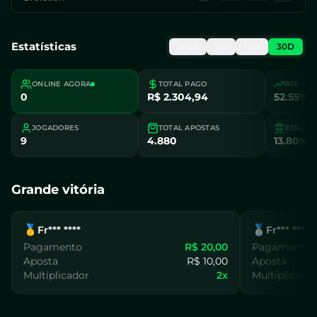
Ultimate Texas Hold'em
é um jogo de cassino online
Estatísticas
disponível na
Vera Bet
, desenvolvido pelo provedor
Hoje
7D
15D
30D
Evolution
. Com uma taxa de retorno ao jogador (RTP)
média de até
97.82%
, você pode jogar agora mesmo e
ONLINE AGORA
TOTAL PAGO
RTP RE
se divertir. Jogue com responsabilidade!
0
R$ 2.304,94
52.55%
Como jogar Ultimate Texas Hold'em na Vera Bet
JOGADORES
TOTAL APOSTAS
EDGE D
9
Para começar a jogar
Ultimate Texas Hold'em
4.880
, basta
13.80%
ajustar o valor da aposta e iniciar a rodada. O jogo é
intuitivo e indicado tanto para iniciantes quanto para
jogadores experientes da Evolution.
Grande vitória
Sobre o Ultimate Texas Hold'em
🥇
🥈
Fr*** ****
Fr*** ****
O
Ultimate Texas Hold'em
é desenvolvido pela
Pagamento
R$ 20,00
Pagamento
Evolution
e opera com tecnologia RNG (Random
Aposta
R$ 10,00
Aposta
Number Generator) certificada, garantindo resultados
Multiplicador
2
x
Multiplicado
aleatórios e independentes em cada rodada. Com RTP
médio de
97.82%
, oferece uma boa relação entre risco
e retorno.