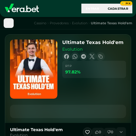
PIX
ENTRAR
CADASTRAR
Cassino
Provedores
Evolution
Ultimate Texas Hold'em
Ultimate Texas Hold'em
Evolution
RTP
97.82%
Ultimate Texas Hold'em
0
0
Evolution