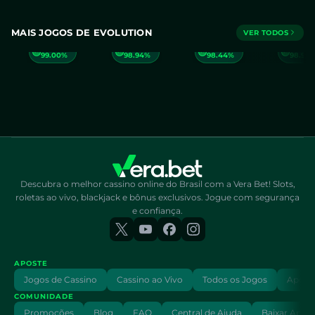
Por que jogar Three Card Poker na Vera Bet
MAIS JOGOS DE EVOLUTION
VER TODOS
Na
Vera Bet
, você joga com total segurança, suporte
RTP
RTP
RTP
RTP
rápido e depósitos via Pix. A plataforma é licenciada,
99.00%
98.94%
98.44%
98.94
JOGAR
JOGAR
JOGAR
JOGAR
reúne dezenas de outros títulos da Evolution e
promove o jogo responsável. Aposte com consciência!
RTP
Margem da casa
96.63%
3.37%
Descubra o melhor cassino online do Brasil com a Vera Bet! Slots,
roletas ao vivo, blackjack e bônus exclusivos. Jogue com segurança
e confiança.
APOSTE
Jogos de Cassino
Cassino ao Vivo
Todos os Jogos
Aposta
COMUNIDADE
Promoções
Blog
FAQ
Central de Ajuda
Baixar App