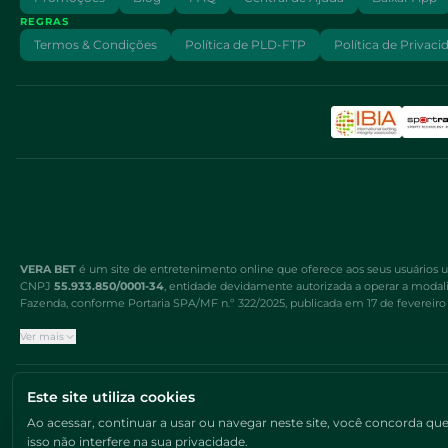
REGRAS
Termos & Condições
Política de PLD-FTP
Política de Privaci
VERA BET
é um site de entretenimento online que oferece aos seus usuários um
CNPJ
55.933.850/0001-34
, entidade devidamente autorizada a operar a modalid
Fazenda, conforme Portaria SPA/MF n.º 322/2025, publicada em 17 de fevereiro d
Ver mais
Ao acessar, continuar a usar ou navegar neste site, você concorda que podemos
interfere na sua privacidade.
O uso desta plataforma é proibido para
beneficiários de Bolsa Família e Ben
Este site utiliza cookies
Ao acessar, continuar a usar ou navegar neste site, você concorda q
isso não interfere na sua privacidade.