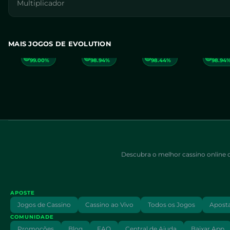
Multiplicador
97.30%
MAIS JOGOS DE EVOLUTION
RTP
RTP
RTP
RTP
99.00%
98.94%
98.44%
98.94
JOGAR
JOGAR
JOGAR
JOGAR
Descubra o melhor cassino online do
APOSTE
Jogos de Cassino
Cassino ao Vivo
Todos os Jogos
Aposta
COMUNIDADE
Promoções
Blog
FAQ
Central de Ajuda
Baixar App