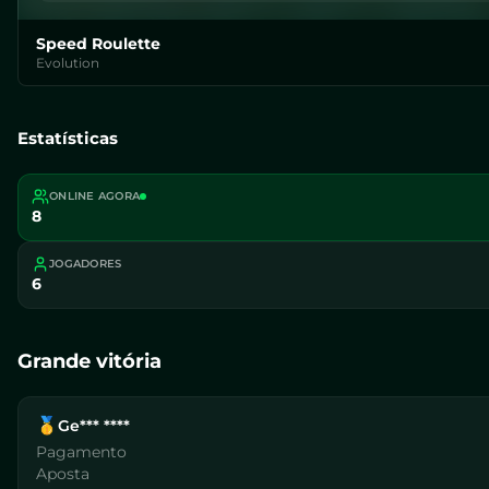
Speed Roulette
Evolution
Speed Roulette
é um jogo de cassino online disponível na
Estatísticas
pode jogar agora mesmo e se divertir. Jogue com responsa
Como jogar Speed Roulette na Vera Bet
ONLINE AGORA
Para começar a jogar
Speed Roulette
, basta ajustar o val
8
Evolution.
JOGADORES
Sobre o Speed Roulette
6
O
Speed Roulette
é desenvolvido pela
Evolution
e opera c
rodada. Com RTP médio de
97.30%
, oferece uma boa relaçã
Grande vitória
Por que jogar Speed Roulette na Vera Bet
Na
Vera Bet
, você joga com total segurança, suporte rápido
🥇
Ge*** ****
Aposte com consciência!
Pagamento
Aposta
RTP