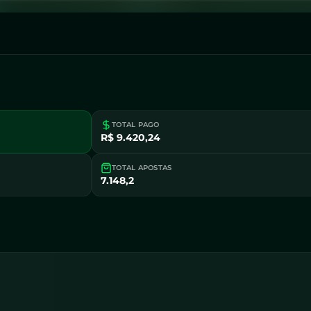
Vera Bet
, desenvolvido pelo provedor
Evolution
. Com uma taxa 
bilidade!
TOTAL PAGO
or da aposta e iniciar a rodada. O jogo é intuitivo e indicado tan
R$ 9.420,24
TOTAL APOSTAS
7.148,2
om tecnologia RNG (Random Number Generator) certificada, gar
o entre risco e retorno.
 e depósitos via Pix. A plataforma é licenciada, reúne dezenas d
Margem da casa