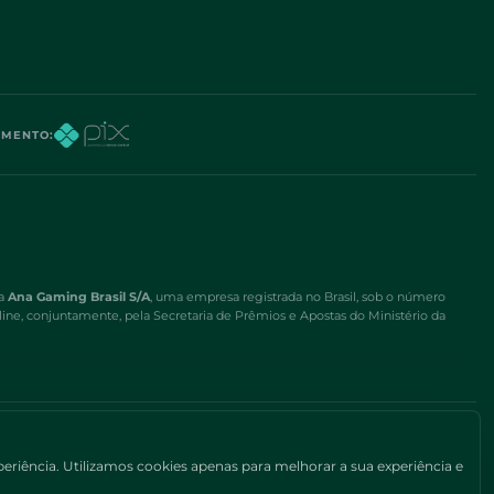
AMENTO
:
la
Ana Gaming Brasil S/A
, uma empresa registrada no Brasil, sob o número
line, conjuntamente, pela Secretaria de Prêmios e Apostas do Ministério da
so site. Utilizamos cookies apenas para melhorar a sua experiência e isso não
riência. Utilizamos cookies apenas para melhorar a sua experiência e