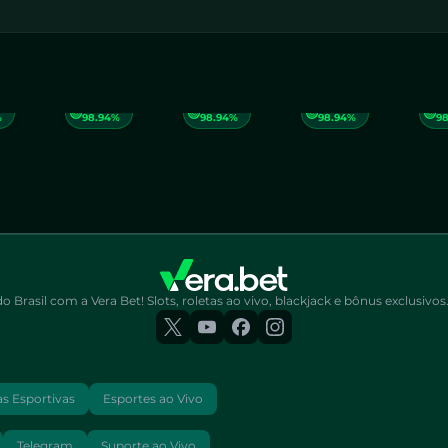
2.70%
RTP
RTP
RTP
RT
%
98.94%
98.94%
98.94%
9
JOGAR
JOGAR
JOGAR
JOG
 Brasil com a Vera Bet! Slots, roletas ao vivo, blackjack e bônus exclusiv
s Esportivas
Esportes ao Vivo
Telegram
Suporte ao Vivo