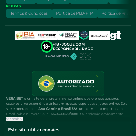
REGRAS
Termos & Condições
Política de PLD-FTP
Política de Privaci
+18 · JOGUE COM
RESPONSABILIDADE
PAGAMENTO
:
VERA BET
é um site de entretenimento online que oferece aos seus
usuários uma experiência única em apostas esportivas e jogos online. Este
site é operado pela
Ana Gaming Brasil S/A
, uma empresa registrada no
Brasil, sob o número CNPJ
55.933.850/0001-34
, entidade devidamente
Ver mais
autorizada a operar a modalidade lotérica de apostas de quota fixa no Brasil,
em temática desportiva e jogos online, conjuntamente, pela Secretaria de
Este site utiliza cookies
Prêmios e Apostas do Ministério da Fazenda, conforme Portaria SPA/MF
n.º 322/2025, publicada em 17 de fevereiro de 2025 no Diário Oficial da
CENTRAL DE JOGO RESPONSÁVEL
DENÚNCIAS
PRIVACIDADE
OUVIDORIA