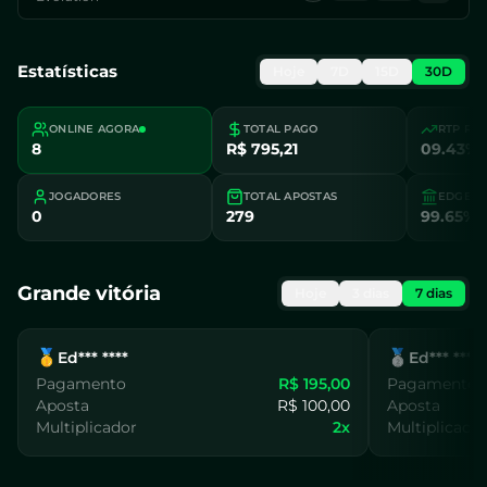
Speed Baccarat T
é um jogo de cassino online
Estatísticas
disponível na
Vera Bet
, desenvolvido pelo provedor
Hoje
7D
15D
30D
Evolution
. Com uma taxa de retorno ao jogador (RTP)
média de até
98.94%
, você pode jogar agora mesmo e
ONLINE AGORA
TOTAL PAGO
RTP RE
se divertir. Jogue com responsabilidade!
8
R$ 795,21
09.43%
Como jogar Speed Baccarat T na Vera Bet
JOGADORES
TOTAL APOSTAS
EDGE D
0
Para começar a jogar
Speed Baccarat T
279
, basta ajustar
99.65%
o valor da aposta e iniciar a rodada. O jogo é intuitivo
e indicado tanto para iniciantes quanto para jogadores
experientes da Evolution.
Grande vitória
Hoje
3 dias
7 dias
Sobre o Speed Baccarat T
🥇
🥈
Ed*** ****
Ed*** ****
O
Speed Baccarat T
é desenvolvido pela
Evolution
e
opera com tecnologia RNG (Random Number
Pagamento
R$ 195,00
Pagamento
Aposta
R$ 100,00
Aposta
Generator) certificada, garantindo resultados
Multiplicador
2
x
Multiplicado
aleatórios e independentes em cada rodada. Com RTP
médio de
98.94%
, oferece uma boa relação entre risco
e retorno.