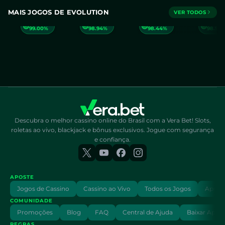
MAIS JOGOS DE EVOLUTION
VER TODOS
Por que jogar Speed Baccarat B na Vera Bet
RTP
RTP
RTP
RTP
Na
Vera Bet
99.00%
, você joga com total segurança, suporte
98.94%
98.44%
98.94
JOGAR
JOGAR
JOGAR
JOGAR
rápido e depósitos via Pix. A plataforma é licenciada,
reúne dezenas de outros títulos da Evolution e
promove o jogo responsável. Aposte com consciência!
RTP
Margem da casa
98.94%
1.06%
Descubra o melhor cassino online do Brasil com a Vera Bet! Slots,
roletas ao vivo, blackjack e bônus exclusivos. Jogue com segurança
e confiança.
APOSTE
Jogos de Cassino
Cassino ao Vivo
Todos os Jogos
Aposta
COMUNIDADE
Promoções
Blog
FAQ
Central de Ajuda
Baixar App
REGRAS