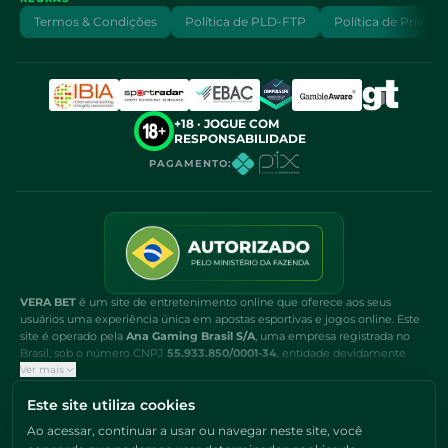
Termos & Condições
Política de PLD-FTP
Política de Privaci
+18 · JOGUE COM
RESPONSABILIDADE
PAGAMENTO
:
VERA BET
é um site de entretenimento online que oferece aos seus
usuários uma experiência única em apostas esportivas e jogos online. Este
site é operado pela
Ana Gaming Brasil S/A
, uma empresa registrada no
Brasil, sob o número CNPJ
55.933.850/0001-34
, entidade devidamente
Ver mais
autorizada a operar a modalidade lotérica de apostas de quota fixa no Brasil,
em temática desportiva e jogos online, conjuntamente, pela Secretaria de
Este site utiliza cookies
Prêmios e Apostas do Ministério da Fazenda, conforme Portaria SPA/MF
n.º 322/2025, publicada em 17 de fevereiro de 2025 no Diário Oficial da
CENTRAL DE JOGO RESPONSÁVEL
DENÚNCIAS
PRIVACIDADE
OUVIDORIA
Ao acessar, continuar a usar ou navegar neste site, você
República Federativa do Brasil.