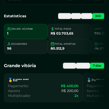
Speed Baccarat B
é um jogo de cassino online
Estatísticas
disponível na
Vera Bet
, desenvolvido pelo provedor
Hoje
7D
15D
30D
Evolution
. Com uma taxa de retorno ao jogador (RTP)
média de até
98.94%
, você pode jogar agora mesmo e
ONLINE AGORA
TOTAL PAGO
RTP RE
se divertir. Jogue com responsabilidade!
1
R$ 02.703,65
798.37%
Como jogar Speed Baccarat B na Vera Bet
JOGADORES
TOTAL APOSTAS
EDGE D
96
Para começar a jogar
Speed Baccarat B
80.512,9
, basta ajustar
-14.97%
o valor da aposta e iniciar a rodada. O jogo é intuitivo
e indicado tanto para iniciantes quanto para jogadores
experientes da Evolution.
Grande vitória
Hoje
3 dias
7 dias
Sobre o Speed Baccarat B
🥇
🥈
Ed*** ****
Pe*** ****
O
Speed Baccarat B
é desenvolvido pela
Evolution
e
opera com tecnologia RNG (Random Number
Pagamento
R$ 400,00
Pagamento
Aposta
R$ 200,00
Aposta
Generator) certificada, garantindo resultados
Multiplicador
2
x
Multiplicado
aleatórios e independentes em cada rodada. Com RTP
médio de
98.94%
, oferece uma boa relação entre risco
e retorno.