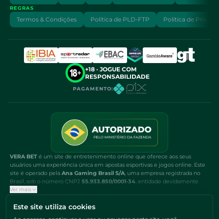
REGRAS
Termos & Condições
Política de PLD-FTP
Política de Privaci
+18 · JOGUE COM
RESPONSABILIDADE
PAGAMENTO
:
VERA BET
é um site de entretenimento online que oferece aos seus
usuários uma experiência única em apostas esportivas e jogos online. Este
site é operado pela
Ana Gaming Brasil S/A
, uma empresa registrada no
Brasil, sob o número CNPJ
55.933.850/0001-34
, entidade devidamente
Ver mais
autorizada a operar a modalidade lotérica de apostas de quota fixa no Brasil,
em temática desportiva e jogos online, conjuntamente, pela Secretaria de
Este site utiliza cookies
Prêmios e Apostas do Ministério da Fazenda, conforme Portaria SPA/MF
n.º 322/2025, publicada em 17 de fevereiro de 2025 no Diário Oficial da
CENTRAL DE JOGO RESPONSÁVEL
DENÚNCIAS
PRIVACIDADE
OUVIDORIA