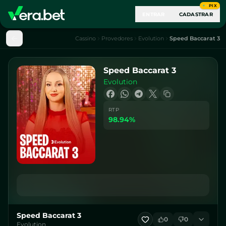
PIX
ENTRAR
CADASTRAR
Cassino
Provedores
Evolution
Speed Baccarat 3
Speed Baccarat 3
Evolution
RTP
98.94%
Speed Baccarat 3
0
0
Evolution