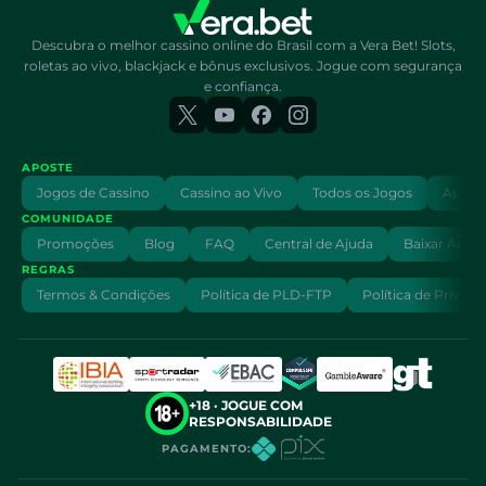
Por que jogar Salon Privé Blackjack M na Vera Bet
Descubra o melhor cassino online do Brasil com a Vera Bet! Slots,
Na
Vera Bet
, você joga com total segurança, suporte
roletas ao vivo, blackjack e bônus exclusivos. Jogue com segurança
rápido e depósitos via Pix. A plataforma é licenciada,
e confiança.
reúne dezenas de outros títulos da Evolution e
promove o jogo responsável. Aposte com consciência!
APOSTE
RTP
Margem da casa
Jogos de Cassino
Cassino ao Vivo
Todos os Jogos
Aposta
99.29%
0.71%
COMUNIDADE
Promoções
Blog
FAQ
Central de Ajuda
Baixar App
REGRAS
Termos & Condições
Política de PLD-FTP
Política de Privaci
+18 · JOGUE COM
RESPONSABILIDADE
PAGAMENTO
: