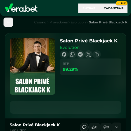
PIX
ENTRAR
CADASTRAR
Cassino
Provedores
Evolution
Salon Privé Blackjack K
Salon Privé Blackjack K
Evolution
RTP
99.29%
Salon Privé Blackjack K
0
0
Evolution