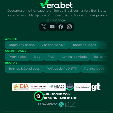
Por que jogar Salon Privé Blackjack D na Vera Bet
Descubra o melhor cassino online do Brasil com a Vera Bet! Slots,
Na
Vera Bet
, você joga com total segurança, suporte
roletas ao vivo, blackjack e bônus exclusivos. Jogue com segurança
rápido e depósitos via Pix. A plataforma é licenciada,
e confiança.
reúne dezenas de outros títulos da Evolution e
promove o jogo responsável. Aposte com consciência!
APOSTE
RTP
Margem da casa
Jogos de Cassino
Cassino ao Vivo
Todos os Jogos
Aposta
99.29%
0.71%
COMUNIDADE
Promoções
Blog
FAQ
Central de Ajuda
Baixar App
REGRAS
Termos & Condições
Política de PLD-FTP
Política de Privaci
+18 · JOGUE COM
RESPONSABILIDADE
PAGAMENTO
: