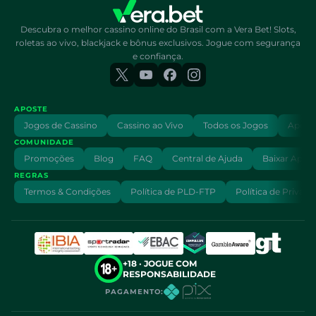
Por que jogar Salon Privé Blackjack B na Vera Bet
Descubra o melhor cassino online do Brasil com a Vera Bet! Slots,
Na
Vera Bet
, você joga com total segurança, suporte
roletas ao vivo, blackjack e bônus exclusivos. Jogue com segurança
rápido e depósitos via Pix. A plataforma é licenciada,
e confiança.
reúne dezenas de outros títulos da Evolution e
promove o jogo responsável. Aposte com consciência!
APOSTE
RTP
Margem da casa
Jogos de Cassino
Cassino ao Vivo
Todos os Jogos
Aposta
99.29%
0.71%
COMUNIDADE
Promoções
Blog
FAQ
Central de Ajuda
Baixar App
REGRAS
Termos & Condições
Política de PLD-FTP
Política de Privaci
+18 · JOGUE COM
RESPONSABILIDADE
PAGAMENTO
: