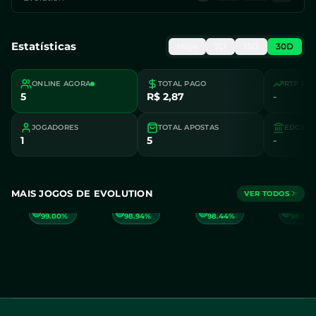
Salon Privé Blackjack B
é um jogo de cassino online
Estatísticas
disponível na
Vera Bet
, desenvolvido pelo provedor
Hoje
7D
15D
30D
Evolution
. Com uma taxa de retorno ao jogador (RTP)
média de até
99.29%
, você pode jogar agora mesmo e
ONLINE AGORA
TOTAL PAGO
RTP RE
se divertir. Jogue com responsabilidade!
5
R$ 2,87
-
Como jogar Salon Privé Blackjack B na Vera Bet
JOGADORES
TOTAL APOSTAS
EDGE D
1
Para começar a jogar
Salon Privé Blackjack B
5
, basta
-
ajustar o valor da aposta e iniciar a rodada. O jogo é
intuitivo e indicado tanto para iniciantes quanto para
jogadores experientes da Evolution.
MAIS JOGOS DE EVOLUTION
VER TODOS
RTP
RTP
RTP
RTP
Sobre o Salon Privé Blackjack B
99.00%
98.94%
98.44%
98.94
JOGAR
JOGAR
JOGAR
JOGAR
O
Salon Privé Blackjack B
é desenvolvido pela
Evolution
e opera com tecnologia RNG (Random
Number Generator) certificada, garantindo resultados
aleatórios e independentes em cada rodada. Com RTP
médio de
99.29%
, oferece uma boa relação entre risco
e retorno.