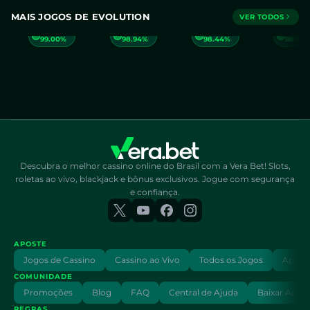
Por que jogar Roulette na Vera Bet
MAIS JOGOS DE EVOLUTION
VER TODOS
Na
Vera Bet
, você joga com total segurança, suporte
RTP
RTP
RTP
RTP
rápido e depósitos via Pix. A plataforma é licenciada,
99.00%
98.94%
98.44%
98.94
JOGAR
JOGAR
JOGAR
JOGAR
reúne dezenas de outros títulos da Evolution e
promove o jogo responsável. Aposte com consciência!
RTP
Margem da casa
97.30%
2.70%
Descubra o melhor cassino online do Brasil com a Vera Bet! Slots,
roletas ao vivo, blackjack e bônus exclusivos. Jogue com segurança
e confiança.
APOSTE
Jogos de Cassino
Cassino ao Vivo
Todos os Jogos
Aposta
COMUNIDADE
Promoções
Blog
FAQ
Central de Ajuda
Baixar App
REGRAS