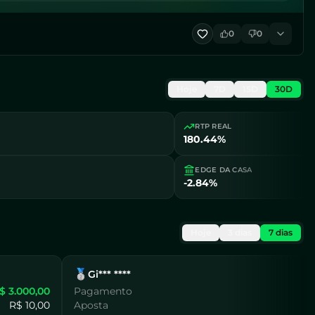
0
0
cartelas e torcem pelos números sorteados — quando a
visível e emocionante.
Hoje
7D
15D
30D
RTP REAL
a iniciantes quanto para jogadores experientes da Evolution.
180.44%
EDGE DA CASA
o resultados aleatórios e independentes em cada rodada.
-2.84%
Hoje
3 dias
7 dias
e outros títulos da Evolution e promove o jogo responsável.
🥈
Gi*** ****
$ 3.000,00
Pagamento
R$ 10,00
Aposta