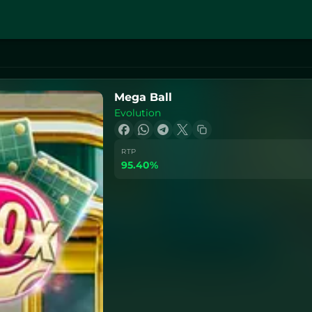
Mega Ball
Evolution
RTP
95.40%