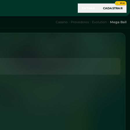
PIX
ENTRAR
CADASTRAR
Cassino
Provedores
Evolution
Mega Ball