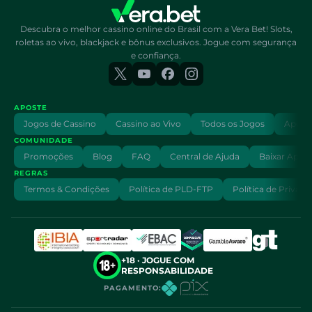
Por que jogar Lightning Sic Bo na Vera Bet
Descubra o melhor cassino online do Brasil com a Vera Bet! Slots,
Na
Vera Bet
, você joga com total segurança, suporte
roletas ao vivo, blackjack e bônus exclusivos. Jogue com segurança
rápido e depósitos via Pix. A plataforma é licenciada,
e confiança.
reúne dezenas de outros títulos da Evolution e
promove o jogo responsável. Aposte com consciência!
APOSTE
RTP
Margem da casa
Jogos de Cassino
Cassino ao Vivo
Todos os Jogos
Aposta
97.22%
2.78%
COMUNIDADE
Promoções
Blog
FAQ
Central de Ajuda
Baixar App
REGRAS
Termos & Condições
Política de PLD-FTP
Política de Privaci
+18 · JOGUE COM
RESPONSABILIDADE
PAGAMENTO
: