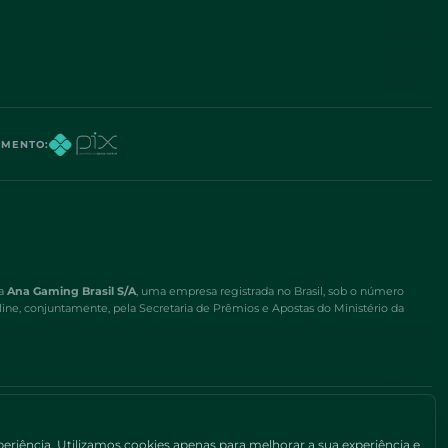
AMENTO
:
la
Ana Gaming Brasil S/A
, uma empresa registrada no Brasil, sob o número
line, conjuntamente, pela Secretaria de Prêmios e Apostas do Ministério da
so site. Utilizamos cookies apenas para melhorar a sua experiência e isso não
riência. Utilizamos cookies apenas para melhorar a sua experiência e