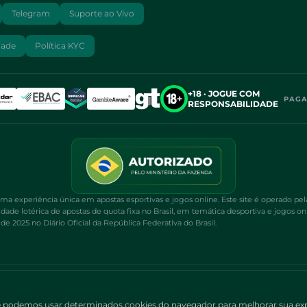
Telegram
Suporte ao Vivo
dade
Política KYC
+18 · JOGUE COM
PAG
RESPONSABILIDADE
a experiência única em apostas esportivas e jogos online. Este site é operado pe
ade lotérica de apostas de quota fixa no Brasil, em temática desportiva e jogos on
e 2025 no Diário Oficial da República Federativa do Brasil.
 usar determinados cookies do navegador para melhorar sua experiência ao usar nos
efício de Prestação Continuada (BPC).
CENTRAL DE JOGO RESPONSÁVEL
DENÚNCIAS
PRIVACIDADE
OUVIDORIA
ue podemos usar determinados cookies do navegador para melhorar sua expe