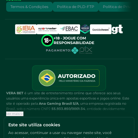
Termos & Condições
Política de PLD-FTP
Política de Privaci
+18 · JOGUE COM
RESPONSABILIDADE
PAGAMENTO
:
VERA BET
é um site de entretenimento online que oferece aos seus
usuários uma experiência única em apostas esportivas e jogos online. Este
site é operado pela
Ana Gaming Brasil S/A
, uma empresa registrada no
Brasil, sob o número CNPJ
55.933.850/0001-34
, entidade devidamente
Ver mais
autorizada a operar a modalidade lotérica de apostas de quota fixa no Brasil,
em temática desportiva e jogos online, conjuntamente, pela Secretaria de
Este site utiliza cookies
Prêmios e Apostas do Ministério da Fazenda, conforme Portaria SPA/MF
n.º 322/2025, publicada em 17 de fevereiro de 2025 no Diário Oficial da
CENTRAL DE JOGO RESPONSÁVEL
DENÚNCIAS
PRIVACIDADE
OUVIDORIA
Ao acessar, continuar a usar ou navegar neste site, você
República Federativa do Brasil.