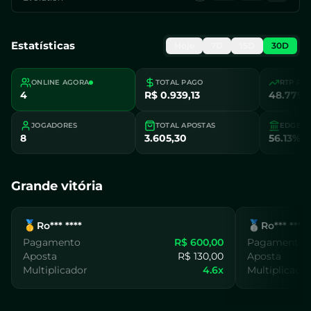
Free Bet Blackjack Clássico em Português 2
é um
Estatísticas
jogo de cassino online disponível na
Hoje
Vera Bet
7D
15D
,
30D
desenvolvido pelo provedor
Evolution
. Com uma taxa
de retorno ao jogador (RTP) média de até
98.45%
,
ONLINE AGORA
TOTAL PAGO
RTP RE
você pode jogar agora mesmo e se divertir. Jogue
4
R$ 0.939,13
48.77%
com responsabilidade!
JOGADORES
TOTAL APOSTAS
EDGE D
Como jogar Free Bet Blackjack Clássico em
8
3.605,30
56.13%
Português 2 na Vera Bet
Para começar a jogar
Free Bet Blackjack Clássico em
Português 2
, basta ajustar o valor da aposta e iniciar a
Grande vitória
rodada. O jogo é intuitivo e indicado tanto para
iniciantes quanto para jogadores experientes da
🥇
🥈
Ro*** ****
Ro*** ****
Evolution.
Pagamento
R$ 600,00
Pagamento
Sobre o Free Bet Blackjack Clássico em Português 2
Aposta
R$ 130,00
Aposta
Multiplicador
4.6
x
Multiplicado
O
Free Bet Blackjack Clássico em Português 2
é
desenvolvido pela
Evolution
e opera com tecnologia
RNG (Random Number Generator) certificada,