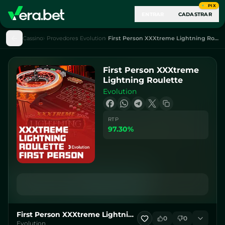
PIX
ENTRAR
CADASTRAR
Cassino
Provedores
Evolution
First Person XXXtreme Lightning Roulette
First Person XXXtreme
Lightning Roulette
Evolution
RTP
97.30%
First Person XXXtreme Lightning Roulette
0
0
Evolution