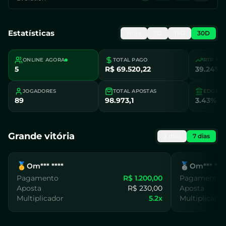
First Person XXXtreme Lightning Roulette
é um
Estatísticas
jogo de cassino online disponível na
Hoje
Vera Bet
7D
15D
,
30D
desenvolvido pelo provedor
Evolution
. Com uma taxa
de retorno ao jogador (RTP) média de até
97.30%
,
ONLINE AGORA
TOTAL PAGO
RTP RE
você pode jogar agora mesmo e se divertir. Jogue
5
R$ 69.520,22
39.24%
com responsabilidade!
JOGADORES
TOTAL APOSTAS
EDGE D
Como jogar First Person XXXtreme Lightning
89
98.973,1
3.43%
Roulette na Vera Bet
Para começar a jogar
First Person XXXtreme
Lightning Roulette
, basta ajustar o valor da aposta e
Grande vitória
3 dias
7 dias
iniciar a rodada. O jogo é intuitivo e indicado tanto
para iniciantes quanto para jogadores experientes da
🥇
🥈
Evolution.
Om*** ****
Om*** ***
Pagamento
R$ 1.200,00
Pagamento
Sobre o First Person XXXtreme Lightning Roulette
Aposta
R$ 230,00
Aposta
Multiplicador
5.2
x
Multiplicado
O
First Person XXXtreme Lightning Roulette
é
desenvolvido pela
Evolution
e opera com tecnologia
RNG (Random Number Generator) certificada,