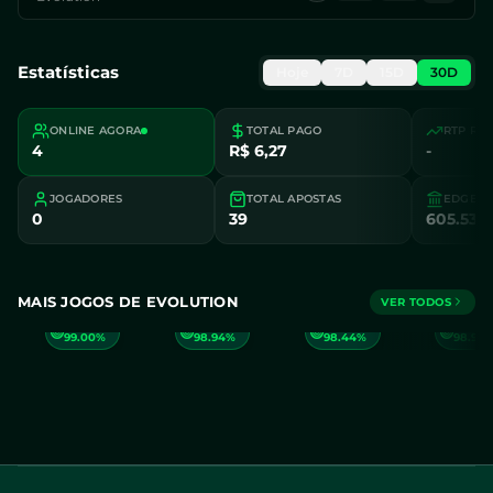
First Person Dragon Tiger
é um jogo de cassino
Estatísticas
online disponível na
Vera Bet
, desenvolvido pelo
Hoje
7D
15D
30D
provedor
Evolution
. Com uma taxa de retorno ao
jogador (RTP) média de até
96.27%
, você pode jogar
ONLINE AGORA
TOTAL PAGO
RTP RE
agora mesmo e se divertir. Jogue com
4
R$ 6,27
-
responsabilidade!
JOGADORES
TOTAL APOSTAS
EDGE D
Como jogar First Person Dragon Tiger na Vera Bet
0
39
605.53%
Para começar a jogar
First Person Dragon Tiger
,
basta ajustar o valor da aposta e iniciar a rodada. O
jogo é intuitivo e indicado tanto para iniciantes
MAIS JOGOS DE EVOLUTION
VER TODOS
quanto para jogadores experientes da Evolution.
RTP
RTP
RTP
RTP
99.00%
98.94%
98.44%
98.94
JOGAR
JOGAR
JOGAR
JOGAR
Sobre o First Person Dragon Tiger
O
First Person Dragon Tiger
é desenvolvido pela
Evolution
e opera com tecnologia RNG (Random
Number Generator) certificada, garantindo resultados
aleatórios e independentes em cada rodada. Com RTP
médio de
96.27%
, oferece uma boa relação entre risco