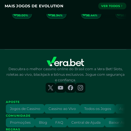
aleatórios e independentes em cada rodada. Com RTP
MAIS JOGOS DE EVOLUTION
VER TODOS
médio de
97.30%
, oferece uma boa relação entre risco
RTP
RTP
RTP
RTP
99.00%
98.94%
98.44%
98.94
e retorno.
JOGAR
JOGAR
JOGAR
JOGAR
Por que jogar First Person American Roulette na
Vera Bet
Na
Vera Bet
, você joga com total segurança, suporte
rápido e depósitos via Pix. A plataforma é licenciada,
reúne dezenas de outros títulos da Evolution e
promove o jogo responsável. Aposte com consciência!
Descubra o melhor cassino online do Brasil com a Vera Bet! Slots,
roletas ao vivo, blackjack e bônus exclusivos. Jogue com segurança
RTP
Margem da casa
e confiança.
97.30%
2.70%
APOSTE
Jogos de Cassino
Cassino ao Vivo
Todos os Jogos
Aposta
COMUNIDADE
Promoções
Blog
FAQ
Central de Ajuda
Baixar App
REGRAS