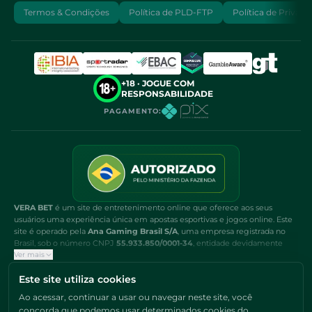
Termos & Condições
Política de PLD-FTP
Política de Privaci
+18 · JOGUE COM
RESPONSABILIDADE
PAGAMENTO
:
VERA BET
é um site de entretenimento online que oferece aos seus
usuários uma experiência única em apostas esportivas e jogos online. Este
site é operado pela
Ana Gaming Brasil S/A
, uma empresa registrada no
Brasil, sob o número CNPJ
55.933.850/0001-34
, entidade devidamente
Ver mais
autorizada a operar a modalidade lotérica de apostas de quota fixa no Brasil,
em temática desportiva e jogos online, conjuntamente, pela Secretaria de
Este site utiliza cookies
Prêmios e Apostas do Ministério da Fazenda, conforme Portaria SPA/MF
n.º 322/2025, publicada em 17 de fevereiro de 2025 no Diário Oficial da
CENTRAL DE JOGO RESPONSÁVEL
DENÚNCIAS
PRIVACIDADE
OUVIDORIA
Ao acessar, continuar a usar ou navegar neste site, você
República Federativa do Brasil.
concorda que podemos usar determinados cookies do