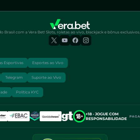
2.16%
 Brasil com a Vera Bet! Slots, roletas ao vivo, blackjack e bônus exclusiv
s Esportivas
Esportes ao Vivo
Telegram
Suporte ao Vivo
dade
Política KYC
+18 · JOGUE COM
PAG
RESPONSABILIDADE