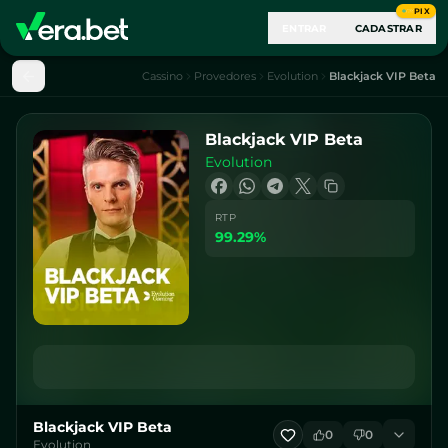
PIX
ENTRAR
CADASTRAR
Cassino
Provedores
Evolution
Blackjack VIP Beta
Blackjack VIP Beta
Evolution
RTP
99.29%
Blackjack VIP Beta
0
0
Evolution