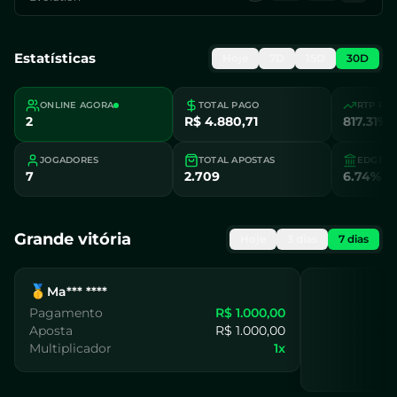
Blackjack VIP 52
é um jogo de cassino online
Estatísticas
disponível na
Vera Bet
, desenvolvido pelo provedor
Hoje
7D
15D
30D
Evolution
. Com uma taxa de retorno ao jogador (RTP)
média de até
99.29%
, você pode jogar agora mesmo e
ONLINE AGORA
TOTAL PAGO
RTP RE
se divertir. Jogue com responsabilidade!
2
R$ 4.880,71
817.31%
Como jogar Blackjack VIP 52 na Vera Bet
JOGADORES
TOTAL APOSTAS
EDGE D
7
Para começar a jogar
Blackjack VIP 52
2.709
, basta ajustar
6.74%
o valor da aposta e iniciar a rodada. O jogo é intuitivo
e indicado tanto para iniciantes quanto para jogadores
experientes da Evolution.
Grande vitória
Hoje
3 dias
7 dias
Sobre o Blackjack VIP 52
🥇
Ma*** ****
O
Blackjack VIP 52
é desenvolvido pela
Evolution
e
opera com tecnologia RNG (Random Number
Pagamento
R$ 1.000,00
Aposta
R$ 1.000,00
Generator) certificada, garantindo resultados
Multiplicador
1
x
aleatórios e independentes em cada rodada. Com RTP
médio de
99.29%
, oferece uma boa relação entre risco
e retorno.