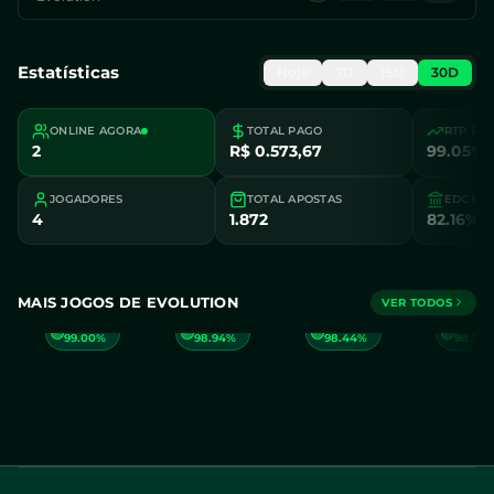
Blackjack VIP 39
é um jogo de cassino online
Estatísticas
disponível na
Vera Bet
, desenvolvido pelo provedor
Hoje
7D
15D
30D
Evolution
. Com uma taxa de retorno ao jogador (RTP)
média de até
99.29%
, você pode jogar agora mesmo e
ONLINE AGORA
TOTAL PAGO
RTP RE
se divertir. Jogue com responsabilidade!
2
R$ 0.573,67
99.05%
Como jogar Blackjack VIP 39 na Vera Bet
JOGADORES
TOTAL APOSTAS
EDGE D
4
Para começar a jogar
Blackjack VIP 39
1.872
, basta ajustar
82.16%
o valor da aposta e iniciar a rodada. O jogo é intuitivo
e indicado tanto para iniciantes quanto para jogadores
experientes da Evolution.
MAIS JOGOS DE EVOLUTION
VER TODOS
RTP
RTP
RTP
RTP
Sobre o Blackjack VIP 39
99.00%
98.94%
98.44%
98.94
JOGAR
JOGAR
JOGAR
JOGAR
O
Blackjack VIP 39
é desenvolvido pela
Evolution
e
opera com tecnologia RNG (Random Number
Generator) certificada, garantindo resultados
aleatórios e independentes em cada rodada. Com RTP
médio de
99.29%
, oferece uma boa relação entre risco
e retorno.