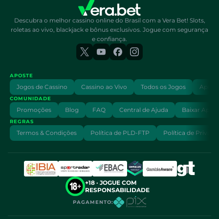
Por que jogar Blackjack VIP 30 na Vera Bet
Descubra o melhor cassino online do Brasil com a Vera Bet! Slots,
Na
Vera Bet
, você joga com total segurança, suporte
roletas ao vivo, blackjack e bônus exclusivos. Jogue com segurança
rápido e depósitos via Pix. A plataforma é licenciada,
e confiança.
reúne dezenas de outros títulos da Evolution e
promove o jogo responsável. Aposte com consciência!
APOSTE
RTP
Margem da casa
Jogos de Cassino
Cassino ao Vivo
Todos os Jogos
Aposta
99.29%
0.71%
COMUNIDADE
Promoções
Blog
FAQ
Central de Ajuda
Baixar App
REGRAS
Termos & Condições
Política de PLD-FTP
Política de Privaci
+18 · JOGUE COM
RESPONSABILIDADE
PAGAMENTO
: