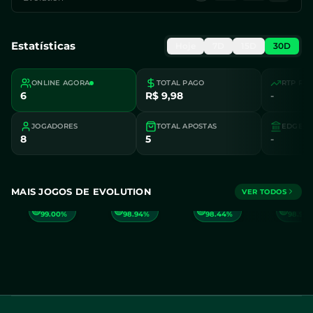
Blackjack VIP 30
é um jogo de cassino online
Estatísticas
disponível na
Vera Bet
, desenvolvido pelo provedor
Hoje
7D
15D
30D
Evolution
. Com uma taxa de retorno ao jogador (RTP)
média de até
99.29%
, você pode jogar agora mesmo e
ONLINE AGORA
TOTAL PAGO
RTP RE
se divertir. Jogue com responsabilidade!
6
R$ 9,98
-
Como jogar Blackjack VIP 30 na Vera Bet
JOGADORES
TOTAL APOSTAS
EDGE D
8
Para começar a jogar
Blackjack VIP 30
5
, basta ajustar
-
o valor da aposta e iniciar a rodada. O jogo é intuitivo
e indicado tanto para iniciantes quanto para jogadores
experientes da Evolution.
MAIS JOGOS DE EVOLUTION
VER TODOS
RTP
RTP
RTP
RTP
Sobre o Blackjack VIP 30
99.00%
98.94%
98.44%
98.94
JOGAR
JOGAR
JOGAR
JOGAR
O
Blackjack VIP 30
é desenvolvido pela
Evolution
e
opera com tecnologia RNG (Random Number
Generator) certificada, garantindo resultados
aleatórios e independentes em cada rodada. Com RTP
médio de
99.29%
, oferece uma boa relação entre risco
e retorno.